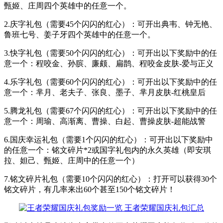
甄姬、庄周四个英雄中的任意一个。
2.庆字礼包（需要45个闪闪的红心）：
可开出典韦、钟无艳、
鲁班七号、姜子牙四个
英雄中的任意一个。
3.快字礼包（需要50个闪闪的红心）：可开出以下奖励中的任
意一个：程咬金、孙膑、廉颇、扁鹊、程咬金皮肤-爱与正义
4.乐字礼包（需要60个闪闪的红心）：
可开出以下奖励中的任
意一个：芈月、老夫子、张良、墨子、芈月皮肤-红桃皇后
5.腾龙礼包（需要67个闪闪的红心）：
可开出以下奖励中的任
意一个：周瑜、高渐离、曹操、白起、曹操皮肤-超能战警
6.国庆幸运礼包（需要1个闪闪的红心）：
可开出以下奖励中
的任意一个：铭文碎片*2或国字礼包内的永久英雄（即安琪
拉、妲己、甄姬、庄周中的任意一个）
7.铭文碎片礼包（需要10个闪闪的红心）：打开可以获得30个
铭文碎片，有几率来出60个甚至150个铭文碎片！