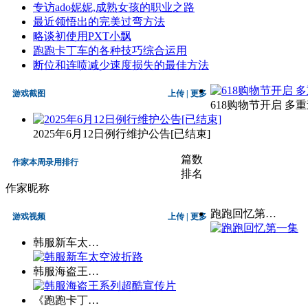
专访ado妮妮,成熟女孩的职业之路
最近领悟出的完美过弯方法
略谈初使用PXT小飘
跑跑卡丁车的各种技巧综合运用
断位和连喷减少速度损失的最佳方法
游戏截图
上传
|
更多
618购物节开启 多
2025年6月12日例行维护公告[已结束]
篇数
作家本周录用排行
排名
作家昵称
跑跑回忆第…
游戏视频
上传
|
更多
韩服新车太…
韩服海盗王…
《跑跑卡丁…