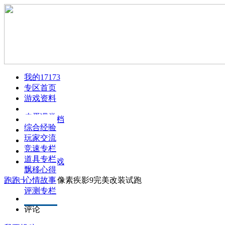
我的17173
专区首页
游戏资料
文章攻略
皮蛋课堂
动态签名档
游戏配置
综合经验
游戏视频
新手上路
玩家交流
游戏截图
赛道攻略
竞速专栏
火爆论坛
角色人物
道具专栏
下载此游戏
新手
飘移心得
FAQ
跑跑卡丁车
心情故事
>
>
像素疾影9完美改装试跑
评测专栏
正文
评论