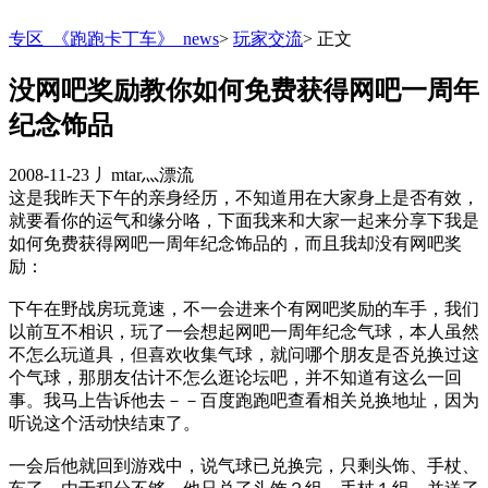
专区_《跑跑卡丁车》_news
>
玩家交流
>
正文
没网吧奖励教你如何免费获得网吧一周年
纪念饰品
2008-11-23
丿mtar灬漂流
这是我昨天下午的亲身经历，不知道用在大家身上是否有效，
就要看你的运气和缘分咯，下面我来和大家一起来分享下我是
如何免费获得网吧一周年纪念饰品的，而且我却没有网吧奖
励：
下午在野战房玩竟速，不一会进来个有网吧奖励的车手，我们
以前互不相识，玩了一会想起网吧一周年纪念气球，本人虽然
不怎么玩道具，但喜欢收集气球，就问哪个朋友是否兑换过这
个气球，那朋友估计不怎么逛论坛吧，并不知道有这么一回
事。我马上告诉他去－－百度跑跑吧查看相关兑换地址，因为
听说这个活动快结束了。
一会后他就回到游戏中，说气球已兑换完，只剩头饰、手杖、