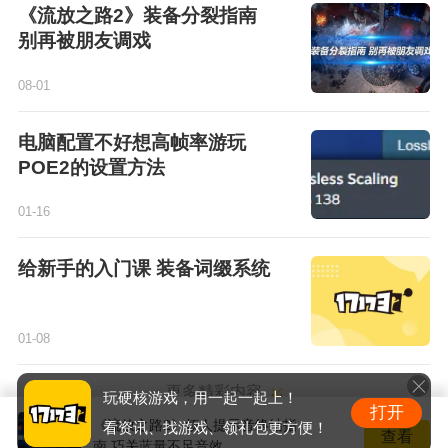
《流放之路2》装备分裂指南
别再被朋友调戏
08-01
电脑配置不好想高帧率游玩
POE2的设置方法
01-16
给新手的入门课 装备词缀系统
01-08
更多精彩内容
玩硬核游戏，用一起一起上！
打开
《流放之路2》烦人提示音终结指
看资讯、找游戏、领礼包更方便！
查看
南 巧关蓝量不足音效