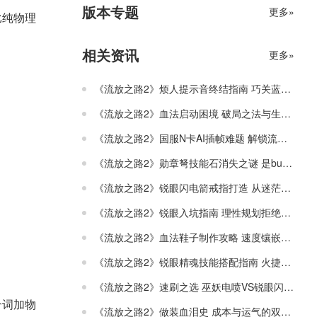
版本专题
更多»
比纯物理
相关资讯
更多»
《流放之路2》烦人提示音终结指南 巧关蓝量不足音效
《流放之路2》血法启动困境 破局之法与生存真相
《流放之路2》国服N卡AI插帧难题 解锁流畅体验的破局之法
《流放之路2》勋章弩技能石消失之谜 是bug还是市场异动
《流放之路2》锐眼闪电箭戒指打造 从迷茫到破局
《流放之路2》锐眼入坑指南 理性规划拒绝盲目毕业
《流放之路2》血法鞋子制作攻略 速度镶嵌与属性的平衡术
《流放之路2》锐眼精魂技能搭配指南 火捷是否必要
《流放之路2》速刷之选 巫妖电喷VS锐眼闪电箭怎么挑
合词加物
《流放之路2》做装血泪史 成本与运气的双重博弈