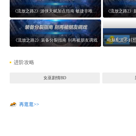
《流放之路2》游侠天赋加点指南 敏捷非唯一按需分配才是王道
《流放之路2》装备分裂指南 别再被朋友调戏
电脑配置不好想
进阶攻略
女巫剧情BD
再逛逛>>