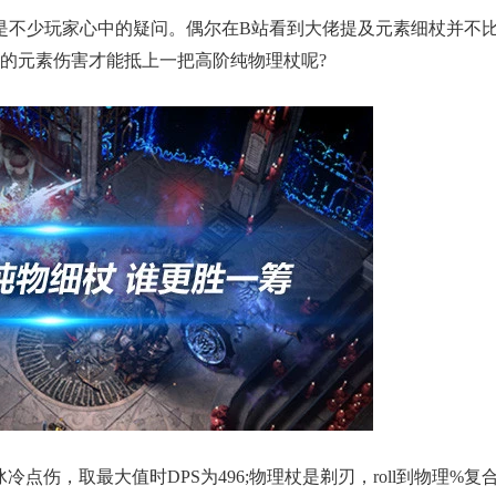
是不少玩家心中的疑问。偶尔在B站看到大佬提及元素细杖并不
的元素伤害才能抵上一把高阶纯物理杖呢?
冷点伤，取最大值时DPS为496;物理杖是剃刃，roll到物理%复