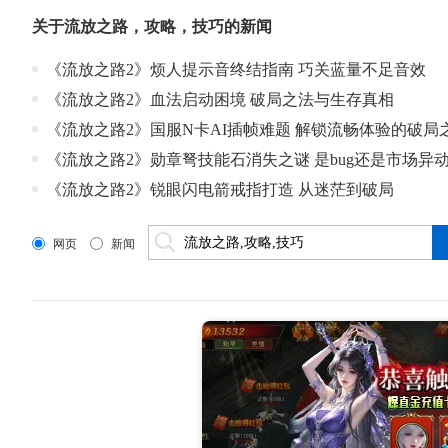
关于
流放之路
，
攻略
，
技巧
的新闻
《流放之路2》烦人提示音终结指南 巧关蓝量不足音效
《流放之路2》血法启动困境 破局之法与生存真相
《流放之路2》国服N卡AI插帧难题 解锁流畅体验的破局
《流放之路2》勋章弩技能石消失之谜 是bug还是市场异
《流放之路2》锐眼闪电箭戒指打造 从迷茫到破局
网页
新闻