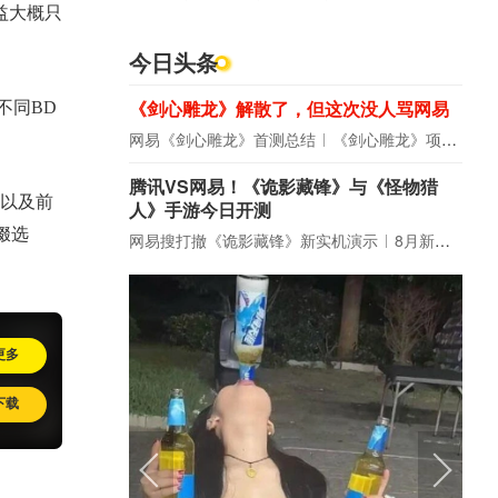
益大概只
今日头条
《剑心雕龙》解散了，但这次没人骂网易
不同BD
网易《剑心雕龙》首测总结
《剑心雕龙》项目宣布解散
腾讯VS网易！《诡影藏锋》与《怪物猎
以及前
人》手游今日开测
缀选
网易搜打撤《诡影藏锋》新实机演示
8月新游前瞻：《诡秘之主》领衔
更多
下载