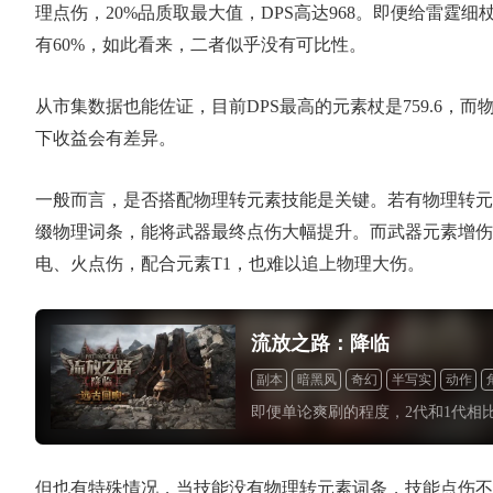
理点伤，20%品质取最大值，DPS高达968。即便给雷霆
有60%，如此看来，二者似乎没有可比性。
从市集数据也能佐证，目前DPS最高的元素杖是759.6，而物
下收益会有差异。
一般而言，是否搭配物理转元素技能是关键。若有物理转元
缀物理词条，能将武器最终点伤大幅提升。而武器元素增伤，
电、火点伤，配合元素T1，也难以追上物理大伤。
流放之路：降临
副本
暗黑风
奇幻
半写实
动作
即便单论爽刷的程度，2代和1代相
但也有特殊情况，当技能没有物理转元素词条，技能点伤不