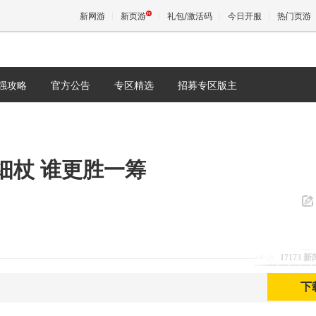
新网游
新页游
礼包/激活码
今日开服
热门页游
强攻略
官方公告
专区精选
招募专区版主
魔兽
天堂
细杖 谁更胜一筹
王权与
17173 
下