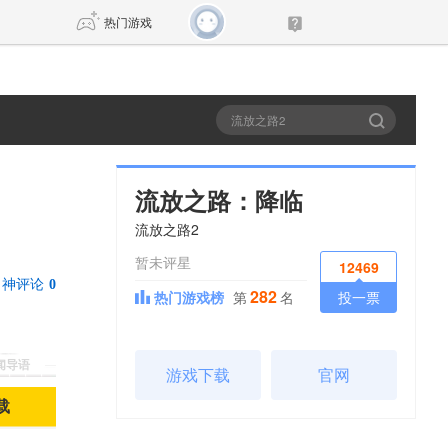
热门游戏
DNF
传奇4
剑网3旗舰版
新天龙八部
流放之路：降临
流放之路2
自由
诛仙世界
新仙侠5
暂未评星
12469
神评论
0
282
热门游戏榜
第
名
投一票
新闻导语
游戏下载
官网
载