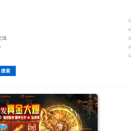
(
(
之法
(
动
(
(