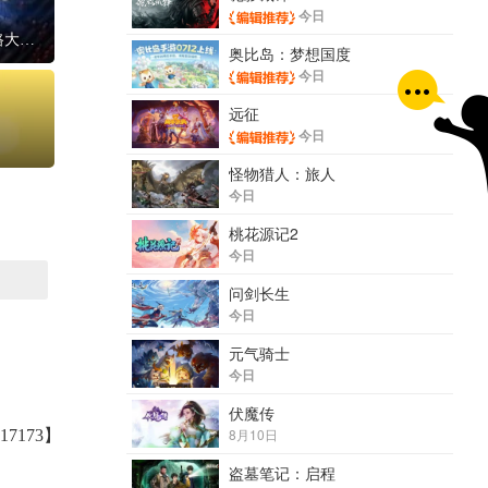
今日
《流放之路2》新赛季女巫血法开荒思路大揭秘
奥比岛：梦想国度
今日
远征
今日
怪物猎人：旅人
今日
桃花源记2
今日
问剑长生
今日
元气骑士
今日
伏魔传
8月10日
7173】
盗墓笔记：启程