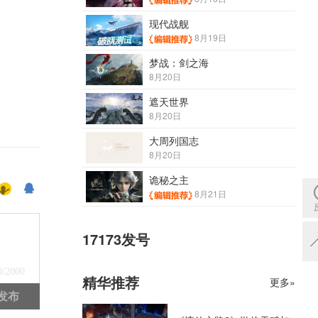
现代战舰
8月19日
梦战：剑之海
8月20日
遮天世界
8月20日
大周列国志
8月20日
诡秘之主
8月21日
17173发号
0
/2000
精华推荐
更多»
发布