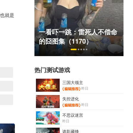
也就是
绅士日报：国游泳装皮涩度
死人不偿命
拉爆了！大雷熟女上演蒙眼
）
play
热门测试游戏
三国大领主
昨日
失控进化
昨日
不思议迷宫
昨日
诡影藏锋