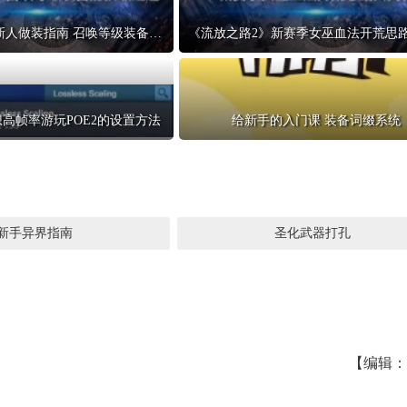
《流放之路2》新人做装指南 召唤等级装备的获取之道
高帧率游玩POE2的设置方法
给新手的入门课 装备词缀系统
新手异界指南
圣化武器打孔
【编辑：1