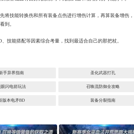
先将技能转换伤和所有装备点伤进行增伤计算，再算装备增伤，
楚看到。
7周年庆典 争霸赛大区火
一看吓一跳：雷
爆开启
的囧图集（1170
D、技能搭配等因素综合考量，找到最适合自己的那把杖。
新手异界指南
圣化武器打孔
锐眼闪电箭玩法
召唤流防御全攻略
新版本电矛BD
装备分裂指南