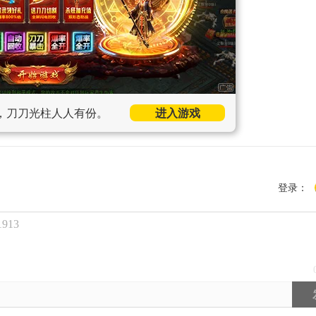
，刀刀光柱人人有份。
进入游戏
登录：
913