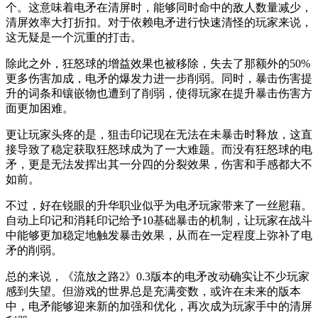
个。这意味着电矛在清屏时，能够同时命中的敌人数量减少，
清屏效率大打折扣。对于依赖电矛进行快速清怪的玩家来说，
这无疑是一个沉重的打击。
除此之外，狂怒球的增益效果也被移除，失去了那额外的50%
更多伤害加成，电矛的爆发力进一步削弱。同时，暴击伤害提
升的词条和镶嵌物也遭到了削弱，使得玩家在提升暴击伤害方
面更加困难。
更让玩家头疼的是，狙击印记现在无法在未暴击时释放，这直
接导致了稳定获取狂怒球成为了一大难题。而没有狂怒球的电
矛，更是无法发挥出其一分四的分裂效果，伤害和手感都大不
如前。
不过，好在锐眼的升华职业似乎为电矛玩家带来了一丝慰藉。
自动上印记和消耗印记给予10基础暴击的机制，让玩家在战斗
中能够更加稳定地触发暴击效果，从而在一定程度上弥补了电
矛的削弱。
总的来说，《流放之路2》0.3版本的电矛改动确实让不少玩家
感到失望。但游戏的世界总是充满变数，或许在未来的版本
中，电矛能够迎来新的加强和优化，再次成为玩家手中的清屏