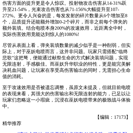
伤害方面的提升更是令人惊叹。投射物攻击伤害从14-31%跃
升至21-54%，光束攻击伤害也从71-156%大幅提升至107-
272%。更令人兴奋的是，每发发射的碎片数量从6个增加至8
个，品质提升还能额外增加0-2个碎片，而非之前每个弹夹的
额外装填。结合电喷本身200%的攻速效用，近距离全中时，
实际伤害效用竟能达到惊人的1080%!
尽管从表面上看，弹夹装填数量的减少似乎是一种削弱，但实
际上，对于巫妖电喷而言，这并非问题。玩家只需搭配“临终
悲歌”这把弩，便能通过献祭生命的方式解决装填问题，实现
无限连射，手感极佳。而巫妖升华职业的特性，更是能完美解
决耗血问题，让玩家在享受高伤害输出的同时，无需担心生命
值的消耗。
至于攻速效用是否被遗忘调整，虽原文未提及，但就目前电喷
的表现来看，其强大的伤害输出和无限连射的能力，已足以让
玩家们忽略这一小瑕疵，沉浸在巫妖电喷带来的极致战斗体验
中。
【编辑：17173】
精华推荐