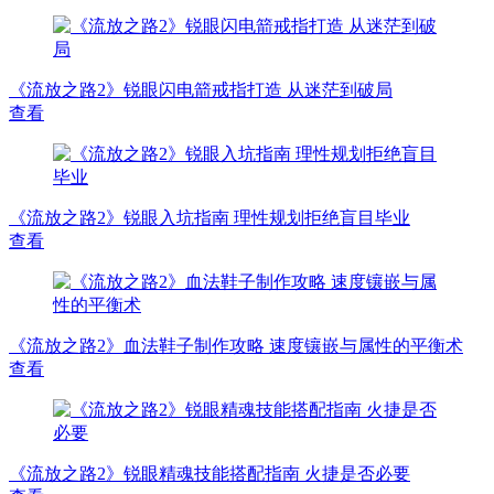
《流放之路2》锐眼闪电箭戒指打造 从迷茫到破局
查看
《流放之路2》锐眼入坑指南 理性规划拒绝盲目毕业
查看
《流放之路2》血法鞋子制作攻略 速度镶嵌与属性的平衡术
查看
《流放之路2》锐眼精魂技能搭配指南 火捷是否必要