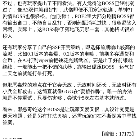
不过，也有玩家提出了不同看法。有人觉得这BOSS已经削弱
过了，像A3双钟就很好打，武僧即便不用寒冰轨迹，单钟打
剧情BOSS也很轻松。他们指出，POE2里大部分剧情BOSS都
有输出窗口，不能盲目乱打，否则药瓶消耗过快，很容易陷入
困境。实际上，这BOSS除了落地飞刀那一套，其他招式很难
秒人。
还有玩家分享了自己的SSF开荒策略，即选择前期输出较高的
流派，比如0.1版本的毒爆、0.2版本的电喷，前期多存通货和
金币，在A3打到viper前把钱花光赌武器。要是出了好前缀就
继续，一般能出一把不错的武器，靠输出碾压BOSS，运气好
上天之前就能打晕打死。
但邪恶毒蛇的难点在于它会无敌，无敌时间还长，无敌时还有
小兵全屏攻击，这简直就像GGG在“耍赖作弊”。唯一的办法
就是不停重试，只要伤害够，尝试个5次左右基本就能过。
看来，邪恶毒蛇这个BOSS是让玩家又爱又恨，其设计究竟是
逆天难题，还是另有打法奥秘，还需玩家们在不断探索中寻找
答案。
【编辑：17173】