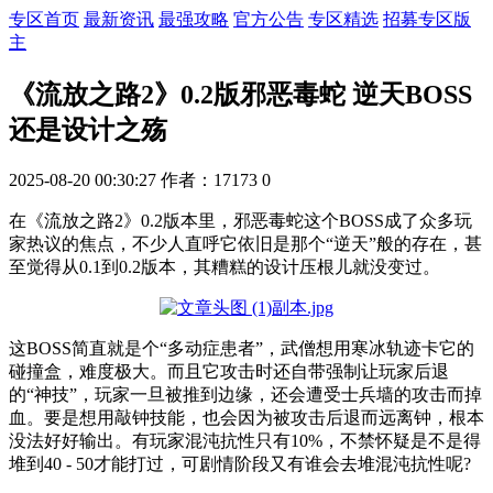
专区首页
最新资讯
最强攻略
官方公告
专区精选
招募专区版
主
《流放之路2》0.2版邪恶毒蛇 逆天BOSS
还是设计之殇
2025-08-20 00:30:27
作者：17173
0
在《流放之路2》0.2版本里，邪恶毒蛇这个BOSS成了众多玩
家热议的焦点，不少人直呼它依旧是那个“逆天”般的存在，甚
至觉得从0.1到0.2版本，其糟糕的设计压根儿就没变过。
这BOSS简直就是个“多动症患者”，武僧想用寒冰轨迹卡它的
碰撞盒，难度极大。而且它攻击时还自带强制让玩家后退
的“神技”，玩家一旦被推到边缘，还会遭受士兵墙的攻击而掉
血。要是想用敲钟技能，也会因为被攻击后退而远离钟，根本
没法好好输出。有玩家混沌抗性只有10%，不禁怀疑是不是得
堆到40 - 50才能打过，可剧情阶段又有谁会去堆混沌抗性呢?