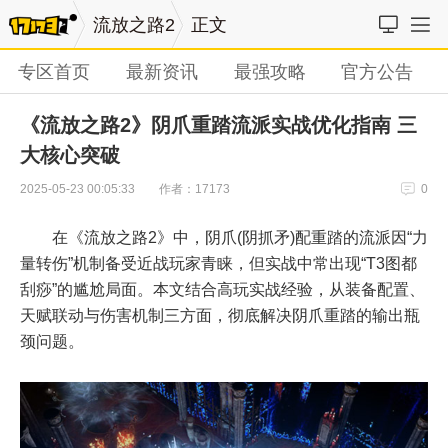
流放之路2
正文
专区首页
最新资讯
最强攻略
官方公告
《流放之路2》阴爪重踏流派实战优化指南 三
大核心突破
作者：17173
2025-05-23 00:05:33
0
在《流放之路2》中，阴爪(阴抓矛)配重踏的流派因“力
量转伤”机制备受近战玩家青睐，但实战中常出现“T3图都
刮痧”的尴尬局面。本文结合高玩实战经验，从装备配置、
天赋联动与伤害机制三方面，彻底解决阴爪重踏的输出瓶
颈问题。