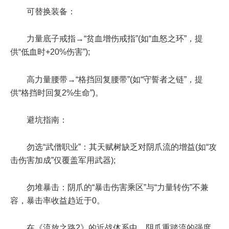
可替换装备：
力量底子戒指→“贫血增伤戒指”(如“血怒之环”，提
供“低血时+20%伤害”);
高力量腰带→“格挡回复腰带”(如“守誓者之链”，提
供“格挡时回复2%生命”)。
避坑指南：
勿选“武僧职业”：其天赋树缺乏对阴爪流的增益(如“攻
击伤害加成”仅覆盖军用武器);
勿堆暴击：阴爪的“暴击伤害乘区”与“力量转伤”不兼
容，暴击率收益趋近于0。
在《流放之路2》的近战体系中，阴爪重踏流的强度