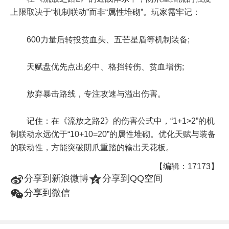
上限取决于“机制联动”而非“属性堆砌”。玩家需牢记：
600力量后转投贫血头、五芒星盾等机制装备;
天赋盘优先点出必中、格挡转伤、贫血增伤;
放弃暴击路线，专注攻速与溢出伤害。
记住：在《流放之路2》的伤害公式中，“1+1>2”的机
制联动永远优于“10+10=20”的属性堆砌。优化天赋与装备
的联动性，方能突破阴爪重踏的输出天花板。
【编辑：17173】
t
z
分享到新浪微博
分享到QQ空间
w
分享到微信