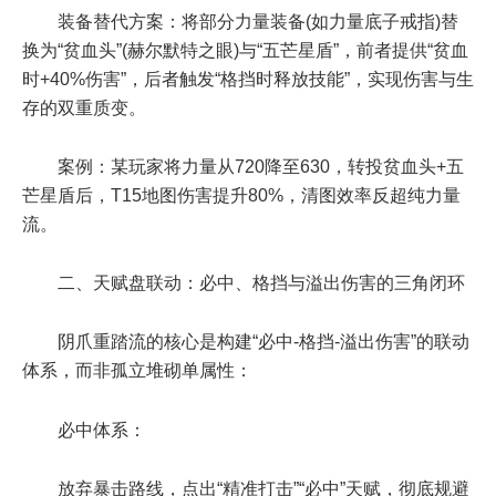
装备替代方案：将部分力量装备(如力量底子戒指)替
换为“贫血头”(赫尔默特之眼)与“五芒星盾”，前者提供“贫血
时+40%伤害”，后者触发“格挡时释放技能”，实现伤害与生
存的双重质变。
案例：某玩家将力量从720降至630，转投贫血头+五
芒星盾后，T15地图伤害提升80%，清图效率反超纯力量
流。
二、天赋盘联动：必中、格挡与溢出伤害的三角闭环
阴爪重踏流的核心是构建“必中-格挡-溢出伤害”的联动
体系，而非孤立堆砌单属性：
必中体系：
放弃暴击路线，点出“精准打击”“必中”天赋，彻底规避