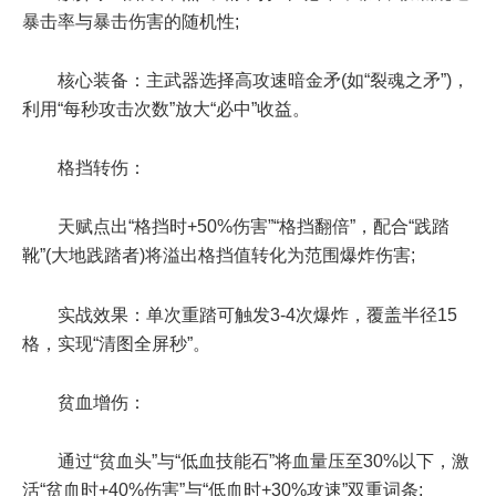
暴击率与暴击伤害的随机性;
核心装备：主武器选择高攻速暗金矛(如“裂魂之矛”)，
利用“每秒攻击次数”放大“必中”收益。
格挡转伤：
天赋点出“格挡时+50%伤害”“格挡翻倍”，配合“践踏
靴”(大地践踏者)将溢出格挡值转化为范围爆炸伤害;
实战效果：单次重踏可触发3-4次爆炸，覆盖半径15
格，实现“清图全屏秒”。
贫血增伤：
通过“贫血头”与“低血技能石”将血量压至30%以下，激
活“贫血时+40%伤害”与“低血时+30%攻速”双重词条;