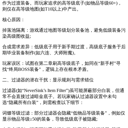
作为过渡装备。而玩家追求的高等级底子(如物品等级60+)，
则仅在高等级地图(如T10以上)中产出。
核心原因：
掉落池隔离：游戏通过地图等级划分装备池，避免低级装备污
染高级图收益;
合成需求差异：低级底子用于新手期过渡，高级底子服务于后
期毕业装备制作(如六连、大师附魔)。
玩家误区：试图在第二章刷高等级底子，如同在“新手村”寻
找“终局BOSS装备”，逻辑上存在根本矛盾。
二、过滤器的潜在干扰：显示规则与需求错位
过滤器(如“NeverSink’s Item Filter”)虽可能屏蔽部分白装，但通
常不会直接过滤暗金底子。若玩家确认过滤器设置中未勾
选“隐藏所有白装”，则需检查以下细节：
词缀等级过滤：部分过滤器会隐藏“低物品等级装备”，例如仅
显示物品等级≥50的装备，导致低级底子被隐藏;