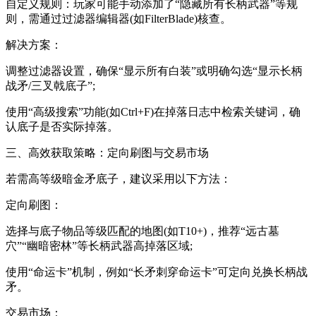
自定义规则：玩家可能手动添加了“隐藏所有长柄武器”等规
则，需通过过滤器编辑器(如FilterBlade)核查。
解决方案：
调整过滤器设置，确保“显示所有白装”或明确勾选“显示长柄
战矛/三叉戟底子”;
使用“高级搜索”功能(如Ctrl+F)在掉落日志中检索关键词，确
认底子是否实际掉落。
三、高效获取策略：定向刷图与交易市场
若需高等级暗金矛底子，建议采用以下方法：
定向刷图：
选择与底子物品等级匹配的地图(如T10+)，推荐“远古墓
穴”“幽暗密林”等长柄武器高掉落区域;
使用“命运卡”机制，例如“长矛刺穿命运卡”可定向兑换长柄战
矛。
交易市场：