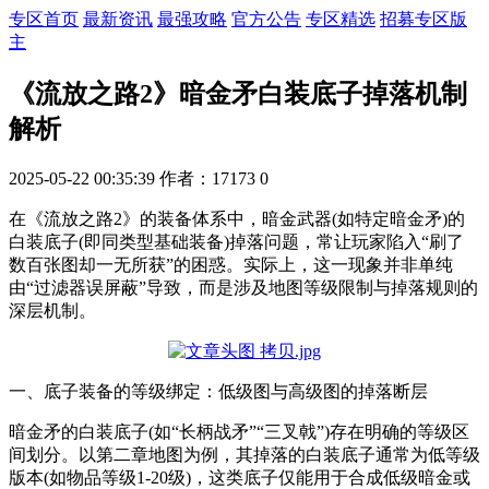
专区首页
最新资讯
最强攻略
官方公告
专区精选
招募专区版
主
《流放之路2》暗金矛白装底子掉落机制
解析
2025-05-22 00:35:39
作者：17173
0
在《流放之路2》的装备体系中，暗金武器(如特定暗金矛)的
白装底子(即同类型基础装备)掉落问题，常让玩家陷入“刷了
数百张图却一无所获”的困惑。实际上，这一现象并非单纯
由“过滤器误屏蔽”导致，而是涉及地图等级限制与掉落规则的
深层机制。
一、底子装备的等级绑定：低级图与高级图的掉落断层
暗金矛的白装底子(如“长柄战矛”“三叉戟”)存在明确的等级区
间划分。以第二章地图为例，其掉落的白装底子通常为低等级
版本(如物品等级1-20级)，这类底子仅能用于合成低级暗金或