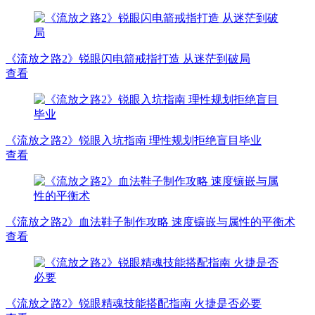
《流放之路2》锐眼闪电箭戒指打造 从迷茫到破局
查看
《流放之路2》锐眼入坑指南 理性规划拒绝盲目毕业
查看
《流放之路2》血法鞋子制作攻略 速度镶嵌与属性的平衡术
查看
《流放之路2》锐眼精魂技能搭配指南 火捷是否必要