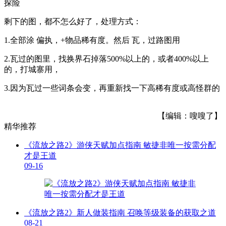
探险
剩下的图，都不怎么好了，处理方式：
1.全部涂 偏执，+物品稀有度。然后 瓦，过路图用
2.瓦过的图里，找换界石掉落500%以上的，或者400%以上
的，打城寨用，
3.因为瓦过一些词条会变，再重新找一下高稀有度或高怪群的
【编辑：嗖嗖了】
精华推荐
《流放之路2》游侠天赋加点指南 敏捷非唯一按需分配
才是王道
09-16
《流放之路2》新人做装指南 召唤等级装备的获取之道
08-21