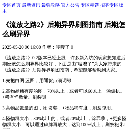
专区首页
最新资讯
最强攻略
官方公告
专区精选
招募专区版
主
《流放之路2》后期异界刷图指南 后期怎
么刷异界
2025-05-20 00:16:08
作者：嗖嗖了
0
《流放之路2》0.2版本已经上线，许多新入坑的玩家想知道后
期应该怎么刷异界比较好，下面是由“嗖嗖了”为大家带来的
《流放之路2》后期异界刷图指南，希望能够帮助到大家。
1.先把白图 蓝图，用通货点满词缀
2.高物品稀有度的图，70%以上，或者可以60以上，涂偏执。
+稀有怪数量。刷裂隙
3.高物品数量的图，涂 贪婪，+物品稀有度，刷裂隙用。
4.怪物群大小，30%以上的，或者20%以上，涂罪孽，+更多怪
物群大小，可以通过碑牌再放大，达到100%以上，刷祭祀 和