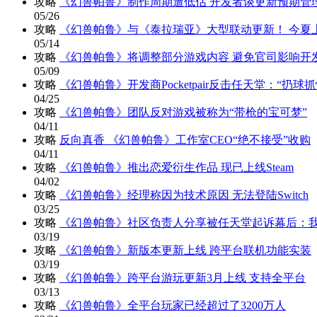
攻略
《幻兽帕鲁》制作周期遭低估 开发者谈更新预期管
05/26
攻略
《幻兽帕鲁》与《泰拉瑞亚》大型联动更新！ 今夏
05/14
攻略
《幻兽帕鲁》将调整部分游戏内容 避免官司影响开
05/09
攻略
《幻兽帕鲁》开发商Pocketpair反击任天堂：“扔球
04/25
攻略
《幻兽帕鲁》团队反对游戏被称为“带枪的宝可梦”
04/11
攻略
反向真香 《幻兽帕鲁》工作室CEO“绝不接受”收购
04/11
攻略
《幻兽帕鲁》推出恋爱衍生作品 现已上线Steam
04/02
攻略
《幻兽帕鲁》经理称因为技术原因 无法登陆Switch
03/25
攻略
《幻兽帕鲁》社区负责人分享被任天堂起诉幕后：
03/19
攻略
《幻兽帕鲁》新版本更新上线 跨平台联机功能实装
03/19
攻略
《幻兽帕鲁》跨平台游玩更新3月上线 支持全平台
03/13
攻略
《幻兽帕鲁》全平台玩家已经超过了3200万人