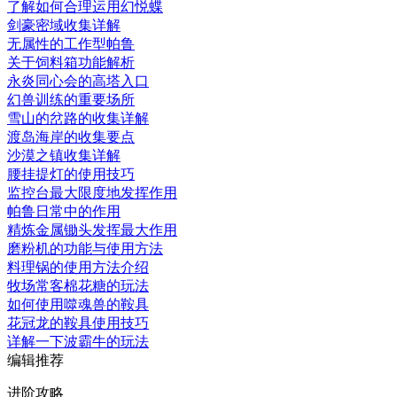
了解如何合理运用幻悦蝶
剑豪密域收集详解
无属性的工作型帕鲁
关于饲料箱功能解析
永炎同心会的高塔入口
幻兽训练的重要场所
雪山的岔路的收集详解
渡岛海岸的收集要点
沙漠之镇收集详解
腰挂提灯的使用技巧
监控台最大限度地发挥作用
帕鲁日常中的作用
精炼金属锄头发挥最大作用
磨粉机的功能与使用方法
料理锅的使用方法介绍
牧场常客棉花糖的玩法
如何使用噬魂兽的鞍具
花冠龙的鞍具使用技巧
详解一下波霸牛的玩法
编辑推荐
进阶攻略