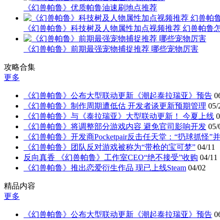
《幻兽帕鲁》优质帕鲁油速刷地点推荐
《幻兽帕鲁》科技树及人物属性加点视频推荐 幻兽帕鲁
《幻兽帕鲁》前期最强宠物捕捉推荐 哪些宠物厉害
攻略合集
更多
《幻兽帕鲁》公布大型联动更新《潮起泰拉瑞亚》预告
0
《幻兽帕鲁》制作周期遭低估 开发者谈更新预期管理
05/
《幻兽帕鲁》与《泰拉瑞亚》大型联动更新！ 今夏上线
0
《幻兽帕鲁》将调整部分游戏内容 避免官司影响开发
05/
《幻兽帕鲁》开发商Pocketpair反击任天堂：“扔球抓怪”
《幻兽帕鲁》团队反对游戏被称为“带枪的宝可梦”
04/11
反向真香 《幻兽帕鲁》工作室CEO“绝不接受”收购
04/11
《幻兽帕鲁》推出恋爱衍生作品 现已上线Steam
04/02
精品内容
更多
《幻兽帕鲁》公布大型联动更新《潮起泰拉瑞亚》预告
0