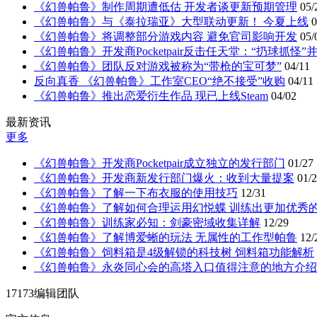
《幻兽帕鲁》制作周期遭低估 开发者谈更新预期管理
05/
《幻兽帕鲁》与《泰拉瑞亚》大型联动更新！ 今夏上线
0
《幻兽帕鲁》将调整部分游戏内容 避免官司影响开发
05/
《幻兽帕鲁》开发商Pocketpair反击任天堂：“扔球抓怪”
《幻兽帕鲁》团队反对游戏被称为“带枪的宝可梦”
04/11
反向真香 《幻兽帕鲁》工作室CEO“绝不接受”收购
04/11
《幻兽帕鲁》推出恋爱衍生作品 现已上线Steam
04/02
最新资讯
更多
《幻兽帕鲁》开发商Pocketpair成立独立的发行部门
01/27
《幻兽帕鲁》开发商新发行部门爆火：收到大量提案
01/
《幻兽帕鲁》了解一下布衣服的使用技巧
12/31
《幻兽帕鲁》了解如何合理运用幻悦蝶 训练出更加优秀
《幻兽帕鲁》训练家必知：剑豪密域收集详解
12/29
《幻兽帕鲁》了解博爱蜥的玩法 无属性的工作型帕鲁
12/
《幻兽帕鲁》饲料箱是4级解锁的科技树 饲料箱功能解析
《幻兽帕鲁》永炎同心会的高塔入口值得注意的地方介绍
17173编辑团队