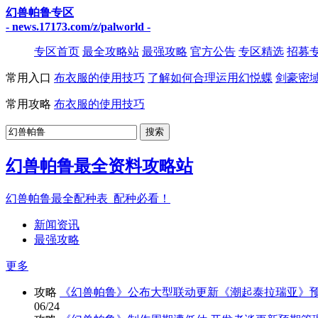
幻兽帕鲁专区
- news.17173.com/z/palworld -
专区首页
最全攻略站
最强攻略
官方公告
专区精选
招募
常用入口
布衣服的使用技巧
了解如何合理运用幻悦蝶
剑豪密
常用攻略
布衣服的使用技巧
幻兽帕鲁最全资料攻略站
幻兽帕鲁最全配种表_配种必看！
新闻资讯
最强攻略
更多
攻略
《幻兽帕鲁》公布大型联动更新《潮起泰拉瑞亚》
06/24