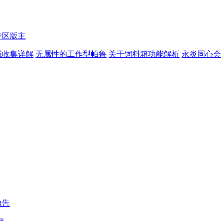
专区版主
域收集详解
无属性的工作型帕鲁
关于饲料箱功能解析
永炎同心会
预告