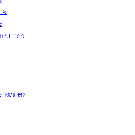
理
上线
发
抓怪”并非原创
我们也很吃惊