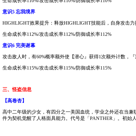
生命成长率110%/攻击成长率110%/防御成长率110%
意识5 忘我境界
HIGHLIGHT效果提升：释放HIGHLIGHT技能后，自身攻击
生命成长率112%/攻击成长率112%/防御成长率112%
意识6 完美谢幕
攻击敌人时，有60%概率额外使【潜心』获得1次额外计数，『
生命成长率115%/攻击成长率115%/防御成长率115%
三、怪盗信息
【高卷杏】
高中二年级的少女，有四分之一美国血统，学业之外还在当兼职
件为契机觉醒了人格面具能力。代号是「PANTHER」。初始