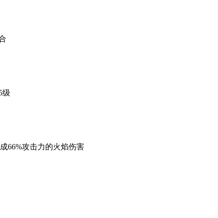
合
5级
成66%攻击力的火焰伤害