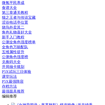
微氪平民养成
食谱大全
第三章通关教程
猫之王者与传说宝藏
涩谷电话亭位置
烧鸟外卖其二
角色礼物喜好大全
新手入门教程
公测全角色强度榜单
全角色万能配队
五维属性提升
公测角色强度榜
兑换码大全
开局抽卡规划
P5X试玩三日体验
课堂玩法
P5X最强阵容
存档方法
最强面具推荐
编辑推荐