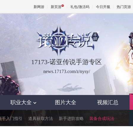
新网游
新页游
礼包/激活码
今日开服
热门页游
魔兽
天堂
17173-诺亚传说手游专区
王权与
news.17173.com/z/nysy/
职业大全
图片大全
视频汇总

新手入门指引
道具获取方法
新手进阶攻略
装备合成玩法