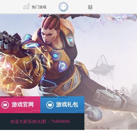
热门游戏
DNF
传奇4
剑网3旗舰版
新天龙八部
自由
诛仙世界
新仙侠5
游戏官网
游戏礼包
欢迎大家添加QQ群：794968006