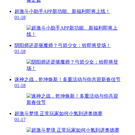
超激斗小助手APP新功能、新福利即将上线！
01-18
阴阳师还是驱魔师？弓箭少女：铃即将登场！
01-18
诛神之战，乾坤焕新！多重活动与你共迎新春佳节
01-18
超激斗梦境 正常玩家如何小氪到进奥德赛
01-17