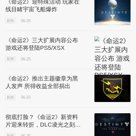
《命运2》迎特殊活动 玩家在
线目睹宇宙飞船爆炸
06-25
新闻
《命运2》三大扩展内容公布
游戏还将登陆PS5/XSX
06-25
新闻
《命运2》推出主题徽章为黑
人发声 所得收益全部捐出
06-25
新闻
彻底打脸？《命运2》新资料
片迎来转折，DLC凌光之刻黑
暗势力觉醒
06-25
新闻