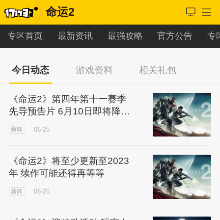
命运2
专区首页
最新资讯
最强攻略
官方公告
专
今日动态
游戏资料
相关礼包
《命运2》第四年第十一赛季
先导预告片 6月10日即将降临
木卫二
06-25
新闻
《命运2》将至少更新至2023
年 续作可能还得再等等
06-25
新闻