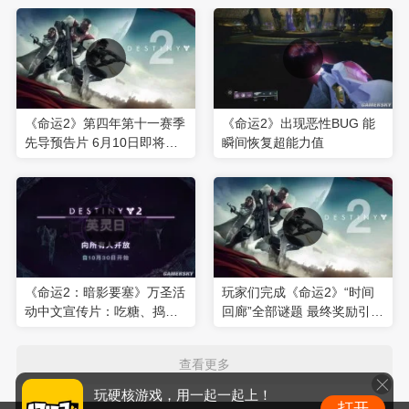
《命运2》第四年第十一赛季
《命运2》出现恶性BUG 能
先导预告片 6月10日即将降
瞬间恢复超能力值
临木卫二
《命运2：暗影要塞》万圣活
玩家们完成《命运2》“时间
动中文宣传片：吃糖、捣
回廊”全部谜题 最终奖励引起
蛋、跳舞 奖励能量等级950
不满
的武器
查看更多
玩硬核游戏，用一起一起上！
打开