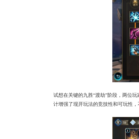
试想在关键的九胜“渡劫”阶段，两位
计增强了现开玩法的竞技性和可玩性，