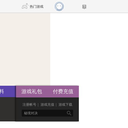
热门游戏
DNF
传奇4
剑网3旗舰版
新天龙八部
自由
诛仙世界
新仙侠5
料
游戏礼包
付费充值
注册帐号
|
游戏充值
|
游戏下载
