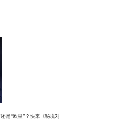
还是“欧皇”？快来《秘境对