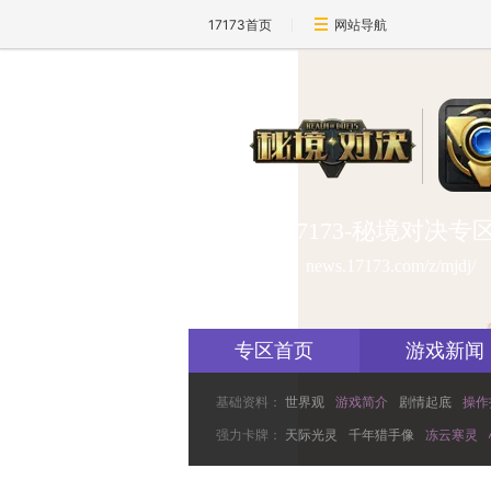
17173首页
网站导航
17173-秘境对决专
news.17173.com/z/mjdj/
专区首页
游戏新闻
基础资料：
世界观
游戏简介
剧情起底
操作
强力卡牌：
天际光灵
千年猎手像
冻云寒灵