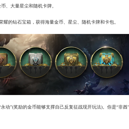
金币、大量星尘和随机卡牌。
高荣耀的钻石宝箱，获得海量金币、星尘、随机卡牌和卡包。
永动”(奖励的金币能够支撑自己反复征战现开玩法)。你是“非酋”