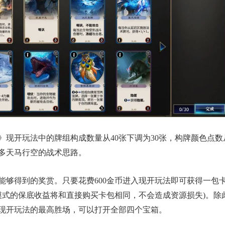
现开玩法中的牌组构成数量从40张下调为30张，构牌颜色点数从
多天马行空的战术思路。
能够得到的奖赏。只要花费600金币进入现开玩法即可获得一包
开模式的保底收益将和直接购买卡包相同，不会造成资源损失)。除
现开玩法的最高胜场，可以打开全部四个宝箱。