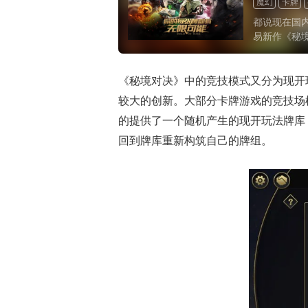
魔幻
卡牌
都说现在国
易新作《秘
蛋疼元素进
不像是卡牌
《秘境对决》中的竞技模式又分为现开
较大的创新。大部分卡牌游戏的竞技场
的提供了一个随机产生的现开玩法牌库，
回到牌库重新构筑自己的牌组。