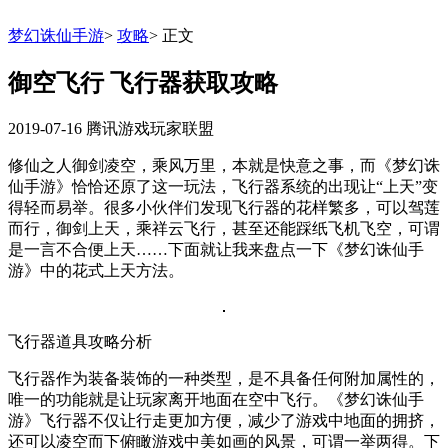
梦幻诛仙手游
>
攻略
>
正文
御空飞行 飞行器获取攻略
2019-07-16
腾讯游戏玩家联盟
修仙之人御剑凌空，乘风万里，本就是快意之事，而《梦幻诛
仙手游》恰恰还原了这一玩法，飞行器系统的出现让“上天”变
得轻而易举。很多小伙伴们发现飞行器的花样繁多，可以驾莲
而行，御剑上天，乘祥云飞行，甚至还能踩纸飞机飞空，可谓
是一言不合便上天……下面就让我来盘点一下《梦幻诛仙手
游》中的花式上天方法。
飞行器道具攻略分析
飞行器作为装备装饰的一种类型，是不具备任何附加属性的，
唯一的功能就是让玩家离开地面在空中飞行。《梦幻诛仙手
游》飞行器不仅让行走更加方便，减少了游戏中地面的拥挤，
还可以凌空而下俯瞰游戏中美如画的风景，可谓一举两得。下