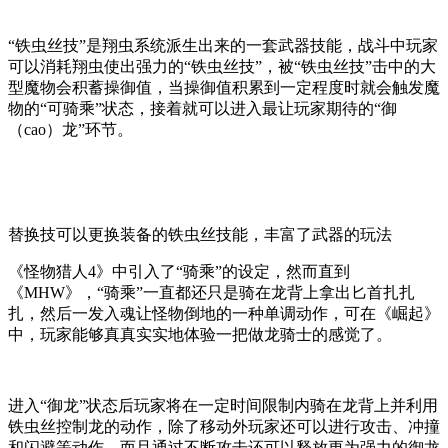
“铁虫丝技”是翔虫系统派生出来的一套武器技能，战斗中玩家
可以消耗翔虫使出强力的“铁虫丝技”，被“铁虫丝技”击中的大
型魔物会积蓄操御值，当操御值积累到一定程度时就会触发魔
物的“可骑乘”状态，接着就可以进入最让玩家期待的“御
（cao）龙”环节。
替换技可以更换装备的铁虫丝技能，丰富了武器的玩法
《怪物猎人4》中引入了“骑乘”的设定，然而直到
《MHW》，“骑乘”一直都还只是骑在龙背上拿出匕首扎扎
扎，然后一发入魂让怪物倒地的一种单调动作，可在《崛起》
中，玩家能够真真实实地体验一把做龙骑士的感觉了。
进入“御龙”状态后玩家将在一定时间限制内骑在龙背上并利用
铁虫丝控制龙的动作，除了移动外玩家还可以进行攻击、冲撞
和闪避等动作，而且通过不断攻击还可以释放更为强力的御龙