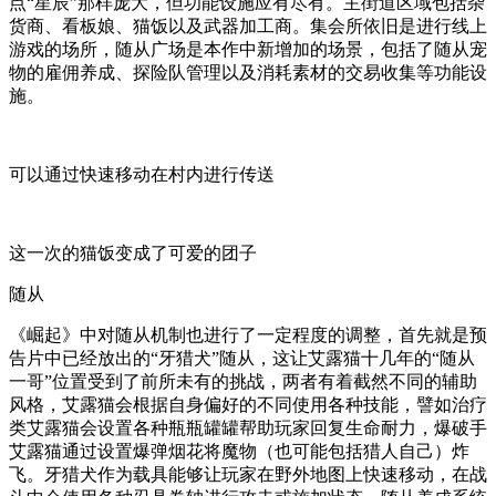
点“星辰”那样庞大，但功能设施应有尽有。主街道区域包括杂
货商、看板娘、猫饭以及武器加工商。集会所依旧是进行线上
游戏的场所，随从广场是本作中新增加的场景，包括了随从宠
物的雇佣养成、探险队管理以及消耗素材的交易收集等功能设
施。
可以通过快速移动在村内进行传送
这一次的猫饭变成了可爱的团子
随从
《崛起》中对随从机制也进行了一定程度的调整，首先就是预
告片中已经放出的“牙猎犬”随从，这让艾露猫十几年的“随从
一哥”位置受到了前所未有的挑战，两者有着截然不同的辅助
风格，艾露猫会根据自身偏好的不同使用各种技能，譬如治疗
类艾露猫会设置各种瓶瓶罐罐帮助玩家回复生命耐力，爆破手
艾露猫通过设置爆弹烟花将魔物（也可能包括猎人自己）炸
飞。牙猎犬作为载具能够让玩家在野外地图上快速移动，在战