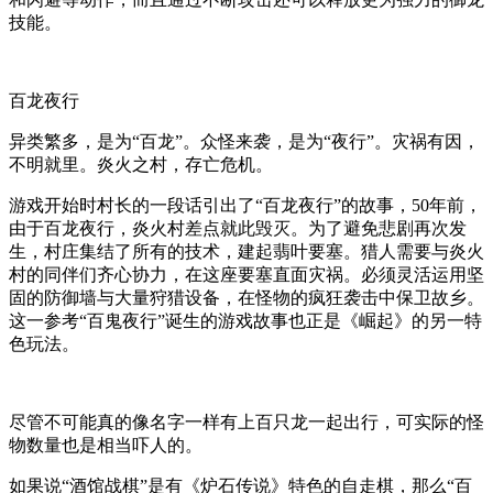
技能。
百龙夜行
异类繁多，是为“百龙”。众怪来袭，是为“夜行”。灾祸有因，
不明就里。炎火之村，存亡危机。
游戏开始时村长的一段话引出了“百龙夜行”的故事，50年前，
由于百龙夜行，炎火村差点就此毁灭。为了避免悲剧再次发
生，村庄集结了所有的技术，建起翡叶要塞。猎人需要与炎火
村的同伴们齐心协力，在这座要塞直面灾祸。必须灵活运用坚
固的防御墙与大量狩猎设备，在怪物的疯狂袭击中保卫故乡。
这一参考“百鬼夜行”诞生的游戏故事也正是《崛起》的另一特
色玩法。
尽管不可能真的像名字一样有上百只龙一起出行，可实际的怪
物数量也是相当吓人的。
如果说“酒馆战棋”是有《炉石传说》特色的自走棋，那么“百