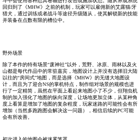
斗中会使用各种忍具卷轴进行攻击或施加状态。随从养成系统
回归到了《MHW》之前的机制，玩家可以雇佣新的艾露猫/牙
猎犬，通过训练或者战斗等途径升级随从，使其解锁新的技能
并装备在点数有限的槽位中。
野外场景
除了本作的特有场景“废神社”以外，荒野、冰原、雨林以及火
山都是每代作品中的常驻嘉宾，地图设计上并没有选择旧大陆
以往的“房间式”地图，而是选择《MHW》的无缝大地图设
计，而且为了迎合NS的掌机特点，制作组对场景的规模也进
行了一定精简，虽然在平面上看起来地图小了不少，但翔虫机
制的加入强化了地图的纵向深度，让场地更加立体，从某种角
度上看算是增加了地图的复杂程度，玩家迷路的可能性会有所
增加（当然多跑跑图会解决这一问题），相信后续的PC可能
会有所改善。
初次进入的地图会被迷雾笼罩