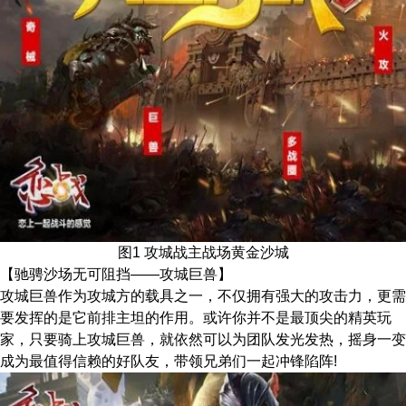
图1 攻城战主战场黄金沙城
【驰骋沙场无可阻挡——攻城巨兽】
攻城巨兽作为攻城方的载具之一，不仅拥有强大的攻击力，更需
要发挥的是它前排主坦的作用。或许你并不是最顶尖的精英玩
家，只要骑上攻城巨兽，就依然可以为团队发光发热，摇身一变
成为最值得信赖的好队友，带领兄弟们一起冲锋陷阵!