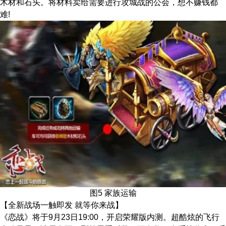
木材和石头。将材料卖给需要进行攻城战的公会，想不赚钱都
难!
图5 家族运输
【全新战场一触即发 就等你来战】
《恋战》将于9月23日19:00，开启荣耀版内测。超酷炫的飞行