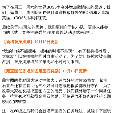
为了在周三、周六的世界BOSS争夺外增加激情PK的渠道，我
们于每周二、周四晚间在银月遗迹投放额外的BOSS和大量精
英怪。(BOSS几率掉红装)
后续关于PK玩法的思路，我们更倾向于以小队、更多人能参
与的形式，竞争性较强的PK更多以活动形式来进行。
【新增替身摆摊】10月18日更新
“玩的时候不能摆摊，摆摊的时候不能玩”，有了替身摆摊后，
大家就可以在摆摊的同时自由活动了。为了防止好摊位被长期
占据，替身摆摊增加了每周40小时时间限制。
【藏宝图任务增加固定宝石奖励】10月18日更新
藏宝图的奖励因为波动性很大，运气好的时候SS符文、紫宝
石甚至还有红装，运气不好可能连续挖很多都没好东西，为了
改善大家在长期挖宝图方面的感受，我们额外增了一个周常任
务：挖宝40次可获得金宝石奖励。即使运气不好也能获得长期
较稳定的收益。
注：在80级之后我们会新增产宝石的任务玩法，减轻中下层玩