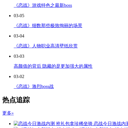
《恋战》游戏特色之最新boss
03-05
《恋战》细数那些极致绚丽的场景
03-04
《恋战》人物职业高清壁纸欣赏
03-03
高颜值的背后 隐藏的是更加强大的属性
03-02
《恋战》激烈boss战
热点追踪
更多»
恋战今日激战内