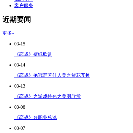
客户服务
近期要闻
更多»
03-15
《恋战》壁纸欣赏
03-14
《恋战》艳冠群芳佳人美之鲜花互换
03-13
《恋战》之游戏特色之美图欣赏
03-08
《恋战》各职业总览
03-07