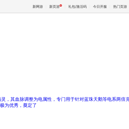
新网游
新页游
礼包/激活码
今日开服
热门页游
魔兽
天堂
王权与
精灵，其血脉调整为电属性，专门用于针对蓝珠天鹅等电系两倍
极为优秀，奠定了