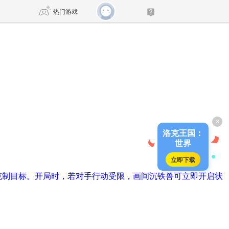
热门游戏
DNF
传奇4
剑网3旗舰版
新天龙八部
×
自由
诛仙世界
新仙侠5
洛克王国：
世界
立即下载
克制目标。开局时，若对手行动受限，画间沉铁兽可立即开启状