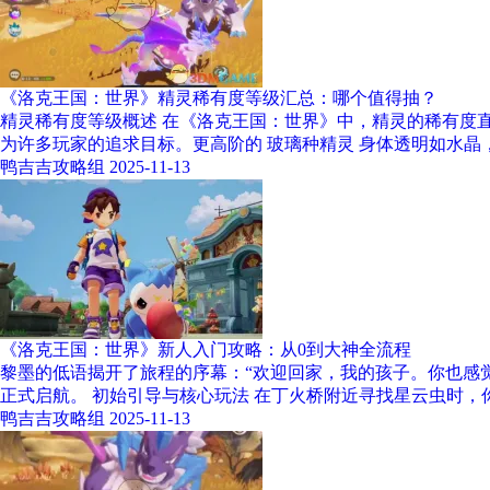
《洛克王国：世界》精灵稀有度等级汇总：哪个值得抽？
精灵稀有度等级概述 在《洛克王国：世界》中，精灵的稀有度
为许多玩家的追求目标。更高阶的 玻璃种精灵 身体透明如水晶
鸭吉吉攻略组
2025-11-13
《洛克王国：世界》新人入门攻略：从0到大神全流程
黎墨的低语揭开了旅程的序幕：“欢迎回家，我的孩子。你也感
正式启航。 初始引导与核心玩法 在丁火桥附近寻找星云虫时，
鸭吉吉攻略组
2025-11-13