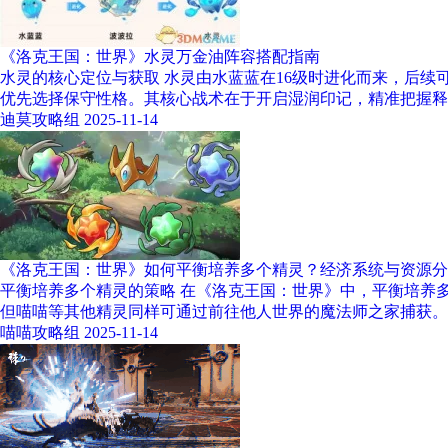
《洛克王国：世界》水灵万金油阵容搭配指南
水灵的核心定位与获取 水灵由水蓝蓝在16级时进化而来，后
优先选择保守性格。其核心战术在于开启湿润印记，精准把握释
迪莫攻略组
2025-11-14
《洛克王国：世界》如何平衡培养多个精灵？经济系统与资源分
平衡培养多个精灵的策略 在《洛克王国：世界》中，平衡培养
但喵喵等其他精灵同样可通过前往他人世界的魔法师之家捕获。
喵喵攻略组
2025-11-14