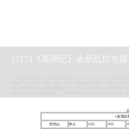
17173《鹿鼎记》金鼎乱世专题
金顶乱世介绍：白天金顶乱世活动在11：00，15：00，17：00开始，
10分、15分、20分、25分、30分、35分、40分刷出副本入口。20级以
书，经验又高，所以使金顶乱世成为了一个热门的活动副本。当到活动时间
做队长才可进入金顶乱世副本）。 双倍经验效果在金顶乱世副本中将有效，
《金顶乱
空仞山
整点
10分
20分
3