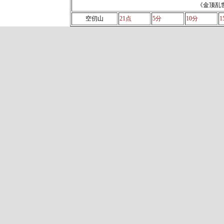
《金顶乱
空仞山
21点
5分
10分
1