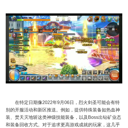
在特定日期像2022年9月06日，烈火剑圣可能会有特
别的开服活动和新区推送。例如，提供特殊装备如热血神
装、焚天灭地斩这类神级技能装备，以及Boss出钻矿业态
和装备回收方式。对于追求更高游戏成就的玩家，这几乎