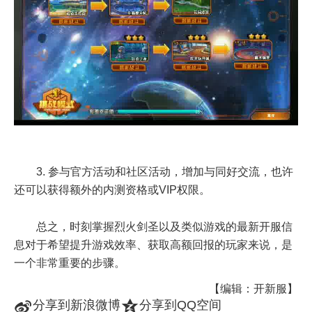
3. 参与官方活动和社区活动，增加与同好交流，也许
还可以获得额外的内测资格或VIP权限。
总之，时刻掌握烈火剑圣以及类似游戏的最新开服信
息对于希望提升游戏效率、获取高额回报的玩家来说，是
一个非常重要的步骤。
【编辑：开新服】
t
z
分享到新浪微博
分享到QQ空间