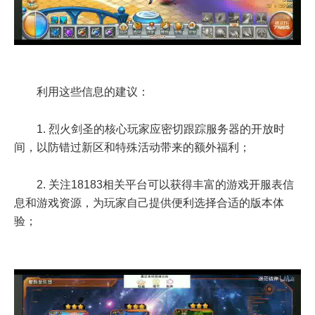
利用这些信息的建议：
1. 烈火剑圣的核心玩家应密切跟踪服务器的开放时
间，以防错过新区和特殊活动带来的额外福利；
2. 关注18183相关平台可以获得丰富的游戏开服表信
息和游戏资源，为玩家自己提供便利选择合适的版本体
验；