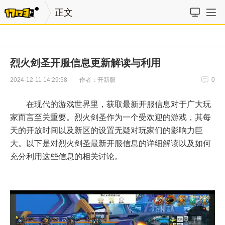
正文
烈火剑圣开服信息更新解读与利用
作者：开新服
2024-12-11 14:29:58
0
在现代的游戏世界里，获取最新开服信息对于广大玩
家而言至关重要。烈火剑圣作为一个受欢迎的游戏，其每
天的开放时间以及新区的设置无疑对玩家们的影响力巨
大。以下是对烈火剑圣最新开服信息的详细解读以及如何
充分利用这些信息的相关讨论。