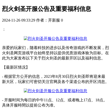
烈火剑圣开服公告及重要福利信息
2024-11-26 09:33:29
作者：开新服
0
：
亲爱的玩家们，随着科技的进步以及传奇游戏的不断发展，烈
火剑圣网页游戏平台始终坚持以提供优质游戏体验为目标。在
此为大家发布以下关于烈火剑圣的最新开区以及福利信息。
【最新区情况】
- 根据官方公开的信息，2023年8月30日烈火剑圣即将迎来最
新大区，玩家们可密切关注官网及各个渠道公布的开区消息。
- 开服时间为每日的中午11点、12点、或者晚上17点、18点。
具体开服時間以提前公布为准。