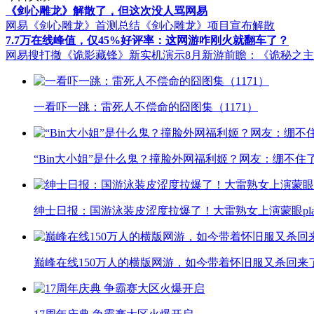
《剑心雕龙》解散了，但这次没人骂网易
网易《剑心雕龙》首测总结
《剑心雕龙》项目宣布解散
7.7万在线峰值，仅45%好评率：这网游咋刚火就翻车了？
网易搜打撤《诡影藏锋》新实机演示
8月新游前瞻：《诡秘之
一看吓一跳：雷死人不偿命的囧图集（1171）
“Bin大小姐”是什么鬼？撞脸外网福利姬？网友：绷不住
绅士日报：国游泳装皮涩度拉爆了！大雷熟女上演蒙眼pla
巅峰在线150万人的横版网游，如今带着怀旧服又杀回来