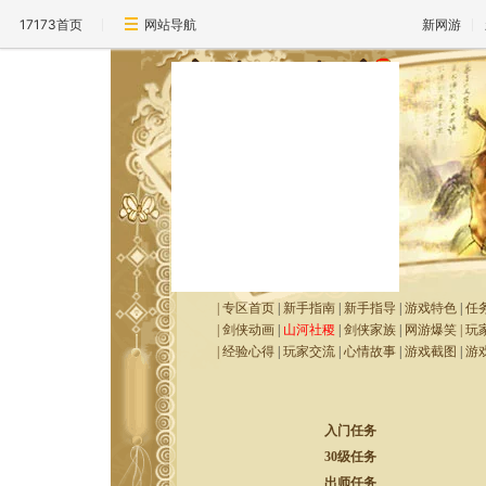
17173首页
网站导航
新网游
|
专区首页
|
新手指南
|
新手指导
|
游戏特色
|
任
|
剑侠动画
|
山河社稷
|
剑侠家族
|
网游爆笑
|
玩
|
经验心得
|
玩家交流
|
心情故事
|
游戏截图
|
游
入门任务
30级任务
出师任务