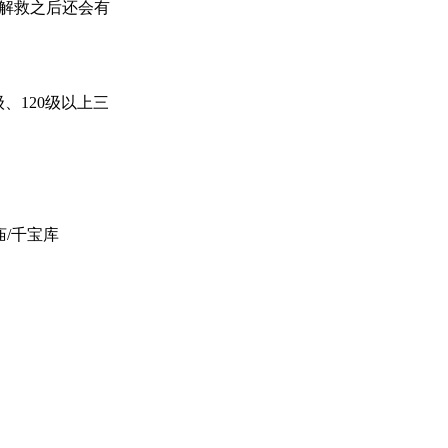
然解救之后还会有
、120级以上三
/千宝库