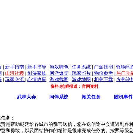
页
|
新手指南
|
新手指导
|
游戏特色
|
任务系统
|
门派技能
|
怪物地
画
|
山河社稷
|
剑侠家族
|
网游爆笑
|
玩家照片
|
物价参考
|
热门功
得
|
玩家交流
|
心情故事
|
游戏截图
|
游戏地图
|
相关下载
|
火热论
资料3抢鲜报道：官网资料
武林大会
同伴系统
闯关任务
随机事件
关任务：
职责是帮助朝廷给各城市的驿官送信，您在送信途中会遭遇到各
智慧和勇敢，以及团结协作的精神是很难完成任务的。按照等级