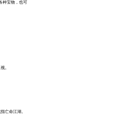
各种宝物，也可
逼视。
戒指亡命江湖。