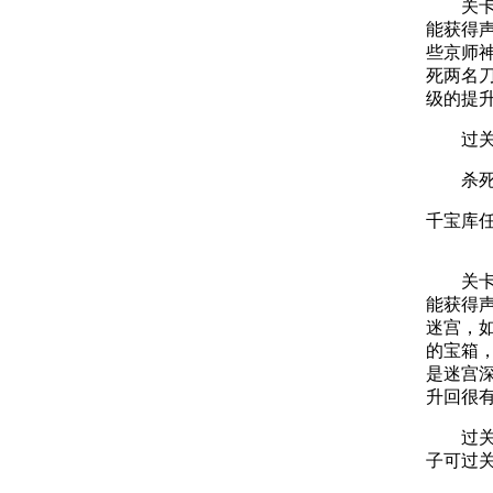
关卡简
能获得
些京师
死两名
级的提
过关条
杀死穷
千宝库
关卡简
能获得
迷宫，
的宝箱
是迷宫深
升回很
过关条
子可过