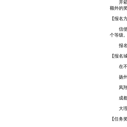
开箱子弹
额外的
【报名
信使任务
个等级
报名后
【报名
在不同
扬州，
凤翔，
成都，
大理―
【任务