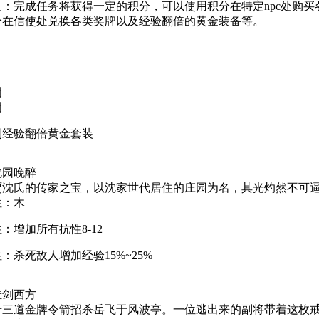
：完成任务将获得一定的积分，可以使用积分在特定npc处购买
分在信使处兑换各类奖牌以及经验翻倍的黄金装备等。
明
明
列经验翻倍黄金套装
沈园晚醉
贾沈氏的传家之宝，以沈家世代居住的庄园为名，其光灼然不可
性：木
：增加所有抗性8-12
：杀死敌人增加经验15%~25%
挂剑西方
十三道金牌令箭招杀岳飞于风波亭。一位逃出来的副将带着这枚