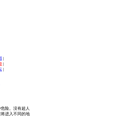
图
|
能
|
坛
|
种危险。没有超人
您将进入不同的地