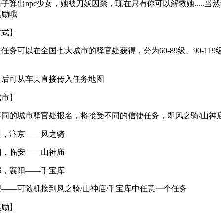
出npc少女，她被刀妖囚禁，现在只有你可以解救她.....当
奖励哦
方式】
可以在全国七大城市的驿官处获得，分为60-89级、90-119级
。
可从车夫直接传入任务地图
城市】
的城市驿官处报名，将接受不同的信使任务，即风之骑/山神庙
汴京――风之骑
临安――山神庙
襄阳――千宝库
―可随机接到风之骑/山神庙/千宝库中任意一个任务
奖励】