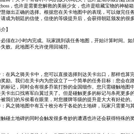
boss，也许是需要您解救的美丽少女，也许是暗藏宝物的神秘箱子..
智慧做出正确的选择。根据您在关卡地图中的表现，可以做完任
申请成为朝廷的信使，信使的等级提升后，会获得朝廷颁发的很
简介】
须在2小时内完成。玩家跳到该任务地图，开始计算时间。如
务失败。此地图不允许使用回城符。
介：在风之骑关卡中，您可以直接选择到达关卡出口，那样也算
的奖励。我们在关卡内为您设立了一个简单的任务目标：您会在
下的标记，同时会有很多乔装打扮的金国细作。您只需碰触地图
去关卡出口找将军白翼过关了。但是碰触更多的标记与杀死更多
会被我们的斥侯看在眼里，对您腰牌等级的提升是大大有好处的
件：风之骑地图中有五十枚分布于各处的土地碑，玩家只需要与其
。
碰土地碑的同时会触发很多奇妙的遭遇也许还会获得特殊的