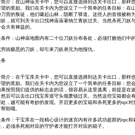
介：在山神庙关卡中，您可以直接选择到达关卡出口，那样也
声望的奖励。我们在关卡内为您设立了一个简单的任务目标：在
神刀营的叛徒，他们啸起山林，阻断了驿道。这些人的首领被称
刀妖，就可到关卡出口找神庙庙著纳兰青妖过关。当然杀死刀妖
升会大有裨益的。
件：山神庙地图内有二十位刀妖分布各处，必须打败他们中的
凶极恶的刀妖，却引来刀妖弟兄为他报仇..
任务
介：在千宝库关卡中，您可以直接选择到达关卡出口，那样也
声望的奖励。我们在关卡内为您设立了一个简单的任务目标：您
如果按照我们提供的标志走的话，很容易从这里逃离，前提是在途
，然后可以去出口找宝库巡守头领萧镇过关。当然这些宝箱都会
处，越可能有奇妙的发现。开启更多的宝箱和杀死更多的npc对
有帮助哦。
件：千宝库在一段精心设计的迷宫内有许多武功超群的npc和
关，必须杀死相对应的守护者才能打开对应的箱子。