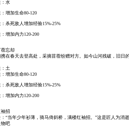
性：水
：增加生命80-120
：杀死敌人增加经验15%-25%
：增加内力120-200
苜蓿忘却
相携在春天去登高处，采摘苜蓿纷赠对方。如今山河残破，旧日
性：土
：增加生命80-120
：杀死敌人增加经验15%-25%
：增加内力120-200
红袖招
云：“当年少年衫薄，骑马倚斜桥，满楼红袖招。”这是匠人为消
之物吧