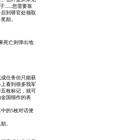
....您需要靠
务后到驿官处领取
多奖励。
果死亡则弹出地
完成任务但只能获
路上看到很多我军
中五枚标记，就可
的金国细作的表
。
中的5枚对话便
奖励。