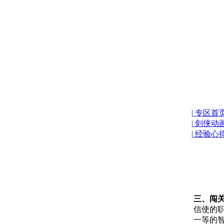
|
专区首
|
剑侠动
|
经验心
三、闯
信使的
一等的