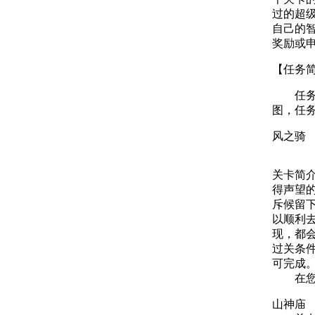
过的超级
自己的
奖励或
【任务
任务必
图，任
风之骑
关卡简
得声望
斥候留
以顺利
现，都
过关条
可完成
在您触
山神庙