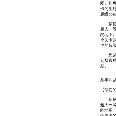
图。您
卡的阻
超级bo
信使的
超人一
的地图
个关卡
过的超级
您需要
到驿官
励。
杀手的
【信使
信使的
超人一
的地图
个关卡