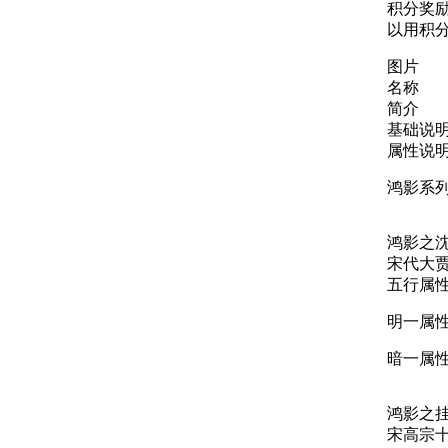
积分奖励
以用积
图片
名称
简介
基础说
属性说
鸿影系
鸿影之
宋代大
五行属
明一属性
暗一属性
鸿影之
宋高宗