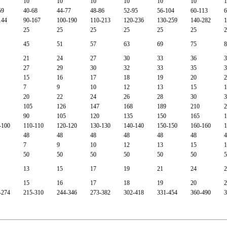
10
10
10
10
10
10
1
59
40-68
44-77
48-86
52-95
56-104
60-113
6
144
90-167
100-190
110-213
120-236
130-259
140-282
1
25
25
25
25
25
25
2
45
51
57
63
69
75
8
21
24
27
30
33
36
3
27
29
30
32
33
35
3
15
16
17
18
19
20
2
7
9
10
12
13
15
1
20
22
24
26
28
30
3
105
126
147
168
189
210
2
90
105
120
135
150
165
1
-100
110-110
120-120
130-130
140-140
150-150
160-160
1
48
48
48
48
48
48
4
7
9
10
12
13
15
1
50
50
50
50
50
50
5
13
15
17
19
21
24
2
15
16
17
18
19
20
2
-274
215-310
244-346
273-382
302-418
331-454
360-490
3