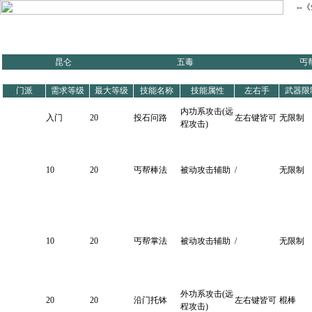
--
火系----丐帮 技能数据全解
昆仑
五毒
丐
门派
需求等级
最大等级
技能名称
技能属性
左右手
武器限
内功系攻击(远
入门
20
投石问路
左右键皆可
无限制
程攻击)
10
20
丐帮棒法
被动攻击辅助
/
无限制
10
20
丐帮掌法
被动攻击辅助
/
无限制
外功系攻击(远
20
20
沿门托钵
左右键皆可
棍棒
程攻击)