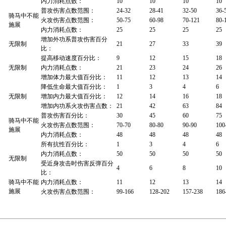
内力消耗点
数：
10
10
10
10
普攻伤害点
数范围：
24-32
28-41
32-50
36-
骑马中不能
火攻伤害点
数范围：
50-75
60-98
70-121
80-
施展
内力消耗点
数：
25
25
25
25
增加外功系
普攻伤害百分
无限制
21
27
33
39
比：
提高移动速
度百分比：
9
12
15
18
无限制
内力消耗点
数：
21
23
24
26
增加体力最
大值百分比：
11
12
13
14
降低生命最
大值百分比：
1
3
4
6
无限制
增加内力最
大值百分比：
12
14
16
18
增加内功系
火攻伤害点数：
21
42
63
84
普攻伤害百
分比：
30
45
60
75
骑马中不能
火攻伤害点
数范围：
70-70
80-80
90-90
100
施展
内力消耗点
数：
48
48
48
48
所有抗性百
分比：
1
3
4
6
内力消耗点
数：
50
50
50
50
无限制
受近身攻击
时伤害反弹百分
4
6
8
10
比：
骑马中不能
内力消耗点
数：
11
12
13
14
施展
火攻伤害点
数范围：
99-166
128-202
157-238
186