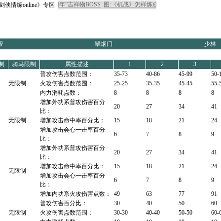
《剑侠情缘online》专区
(含技能图)
帮
翠烟门
少林
制
骑马限制
属性描述
1
2
3
普攻伤害点
数范围：
35-73
40-86
45-99
50-
无限制
火攻伤害点
数范围：
25-25
35-35
45-45
55-
内力消耗点
数：
8
8
8
8
增加外功系
普攻伤害百分
20
27
34
41
比：
无限制
增加攻击命
中率百分比：
15
18
21
24
增加攻击会
心一击率百分
6
7
8
9
比：
增加外功系
普攻伤害百分
20
27
34
41
比：
增加攻击命
中率百分比：
15
18
21
24
无限制
增加攻击会
心一击率百分
6
7
8
9
比：
增加内功系
火攻伤害点数：
49
63
77
91
普攻伤害百
分比：
30
40
50
60
无限制
火攻伤害点
数范围：
30-30
40-40
50-50
60-