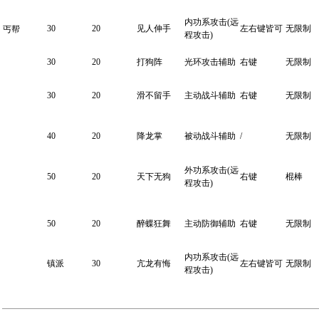
内功系攻击(远
30
20
见人伸手
左右键皆可
无限制
丐帮
程攻击)
30
20
打狗阵
光环攻击辅助
右键
无限制
30
20
滑不留手
主动战斗辅助
右键
无限制
40
20
降龙掌
被动战斗辅助
/
无限制
外功系攻击(远
50
20
天下无狗
右键
棍棒
程攻击)
50
20
醉蝶狂舞
主动防御辅助
右键
无限制
内功系攻击(远
镇派
30
亢龙有悔
左右键皆可
无限制
程攻击)