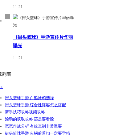
11-21
《街头篮球》手游宣传片华丽
曝光
11-21
章列表
»
街头篮球手游 白熊涂鸦选择
街头篮球手游 综合性阵容怎么搭配
新手技巧攻略视频攻略
涂鸦的获取攻略 还是要看脸
恋恋作战分析 有效牵制非常重要
街头篮球手游 火锅前普扣一定要学精