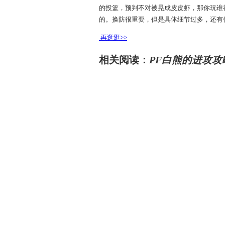
的投篮，预判不对被晃成皮皮虾，那你玩谁
的。换防很重要，但是具体细节过多，还有
再逛逛>>
相关阅读：
PF白熊的进攻攻