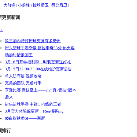
锋
|
大前锋
|
小前锋
|
控球后卫
|
得分后卫
|
新更新新闻
»
狼王加内特打街球究竟有多恐怖
街头篮球手游杂谈 德拉季奇33分 热火客
场加时惜败国王
3月16日开学福利季，时装更新送好礼
3月15日22:00-23:00在线维护更新公告
单人防守篇 视频攻略
完美的团队 完虐对手
享受比赛 竞技至上——2.2“真?竞技”版本
袭来
街头篮球手游 中锋C 内线的王者
3月官方体验服更新，FSer招募ing
傻白甜铁拳SF——塞斯
频排行