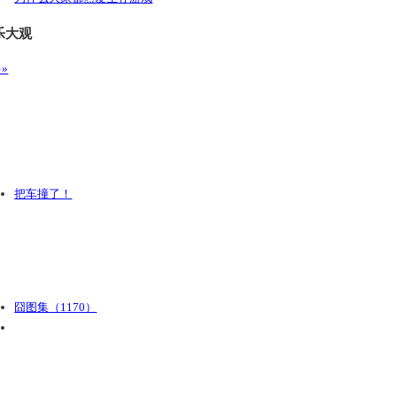
乐大观
»
把车撞了！
囧图集（1170）