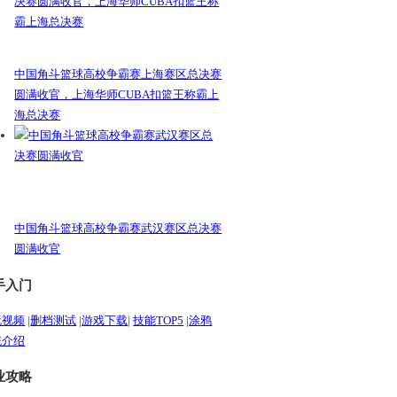
中国角斗篮球高校争霸赛上海赛区总决赛
圆满收官，上海华师CUBA扣篮王称霸上
海总决赛
中国角斗篮球高校争霸赛武汉赛区总决赛
圆满收官
手入门
玩视频
|
删档测试
|
游戏下载
|
技能TOP5
|
涂鸦
统介绍
业攻略