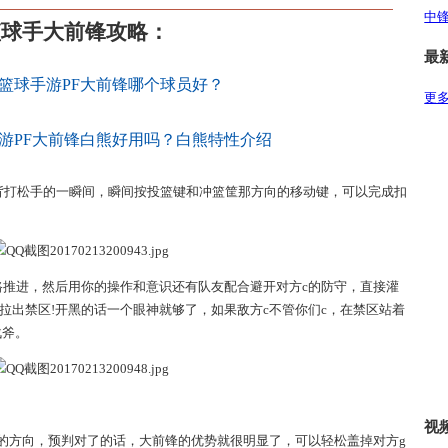
中
篮球手大前锋攻略：
最
篮球手游PF大前锋哪个球员好？
更多
游PF大前锋白熊好用吗？白熊特性介绍
是背打松手的一瞬间，瞬间按投篮键和冲篮筐那方向的移动键，可以完成扣
路推进，然后用你的操作和意识还有队友配合避开对方c的防守，直接灌
c拉出禁区!开黑的话一个眼神就够了，如果敌方c不管你们c，在禁区站着
战斧。
视
的方向，预判对了的话，大前锋的优势就很明显了，可以轻松盖掉对方g