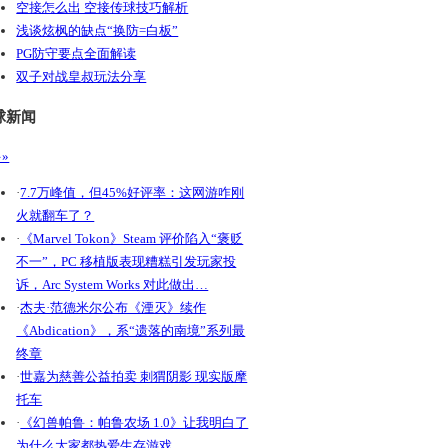
空接怎么出 空接传球技巧解析
浅谈炫枫的缺点“换防=白板”
PG防守要点全面解读
双子对战皇叔玩法分享
球新闻
»
·
7.7万峰值，但45%好评率：这网游咋刚
火就翻车了？
·
《Marvel Tokon》Steam 评价陷入“褒贬
不一”，PC 移植版表现糟糕引发玩家投
诉，Arc System Works 对此做出…
·
杰夫·范德米尔公布《湮灭》续作
《Abdication》，系“遗落的南境”系列最
终章
·
世嘉为慈善公益拍卖 刺猬阴影 现实版摩
托车
·
《幻兽帕鲁：帕鲁农场 1.0》让我明白了
为什么大家都热爱生存游戏