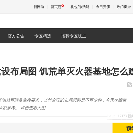
新网游
新页游
礼包/激活码
今日开服
热门页游
官方公告
专区精选
招募专区版主
魔兽
天堂
设布局图 饥荒单灭火器基地怎么
王权与
基地就可满足生存要求，当然合理的布局思路是不可少的，今天小编带
供大家参考。 点击查看大图
17173 
预