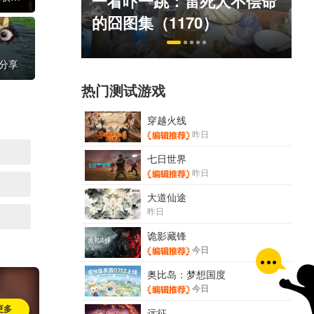
死人不偿命
拉爆了！大雷熟女上演蒙眼
）
play
分享
热门测试游戏
穿越火线
昨日
七日世界
昨日
大道仙途
昨日
诡影藏锋
今日
奥比岛：梦想国度
今日
更多
远征