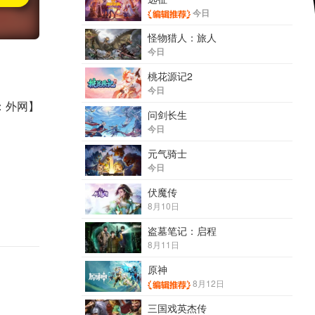
今日
怪物猎人：旅人
今日
桃花源记2
今日
：外网】
问剑长生
今日
元气骑士
今日
伏魔传
8月10日
盗墓笔记：启程
8月11日
原神
8月12日
三国戏英杰传