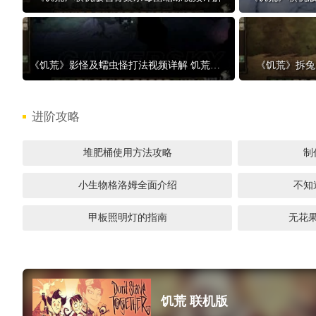
1
《饥荒》影怪及蠕虫怪打法视频详解 饥荒影怪怎么打
《饥荒》拆兔
进阶攻略
堆肥桶使用方法攻略
制
小生物格洛姆全面介绍
不知
甲板照明灯的指南
无花
饥荒 联机版