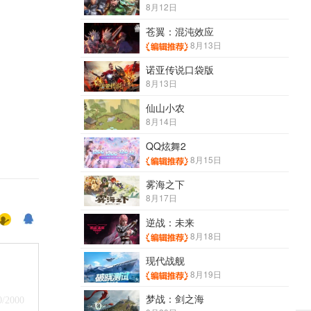
8月12日
苍翼：混沌效应
8月13日
诺亚传说口袋版
8月13日
仙山小农
8月14日
QQ炫舞2
8月15日
雾海之下
8月17日
逆战：未来
8月18日
现代战舰
8月19日
梦战：剑之海
0
/2000