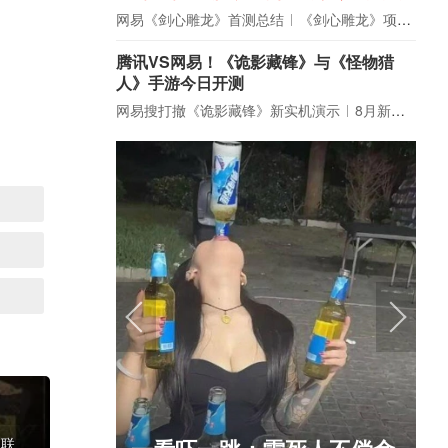
网易《剑心雕龙》首测总结
《剑心雕龙》项目宣布解散
腾讯VS网易！《诡影藏锋》与《怪物猎
人》手游今日开测
网易搜打撤《诡影藏锋》新实机演示
8月新游前瞻：《诡秘之主》领衔
绅士日报：国游泳装皮涩度
《饥荒》联机版豪华基地布局图及存档 联机版豪华基地怎么建