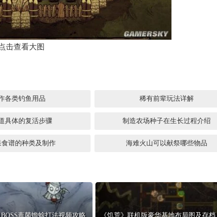
点击查看大图
作各类钓鱼用品
稀有前辈玩法详解
道具体的复活步骤
制造农场种子在生长过程介绍
果食谱的种类及制作
海难火山可以献祭哪些物品
BOSS毒菌蟾蜍打法视频攻略