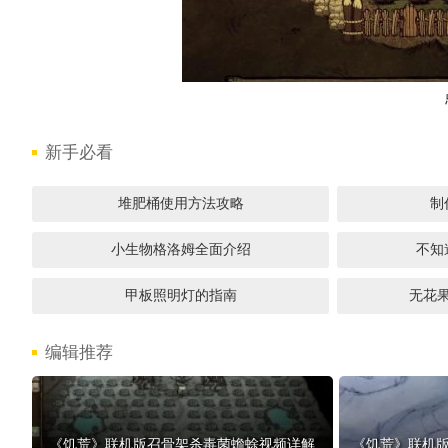
新手必看
堆肥桶使用方法攻略
制
小生物格洛姆全面介绍
不知
甲板照明灯的指南
无花
编辑推荐
《饥荒》联机版召骨架杀毒菌蟾蜍视频详解
《饥荒》联机版