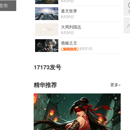
8月20日
发布
遮天世界
8月20日
大周列国志
8月20日
诡秘之主
8月21日
17173发号
精华推荐
更多»
×