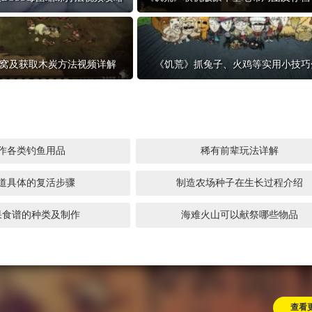
7周年庆典 争霸赛大区火
一看吓一跳：雷
爆开启
的囧图集（1170
窝及获取木炭方法视频详解
《饥荒》抓兔子、火鸡等实用小技巧
作各类钓鱼用品
稀有前辈玩法详解
道具体的复活步骤
制造农场种子在生长过程介绍
果食谱的种类及制作
海难火山可以献祭哪些物品
查看