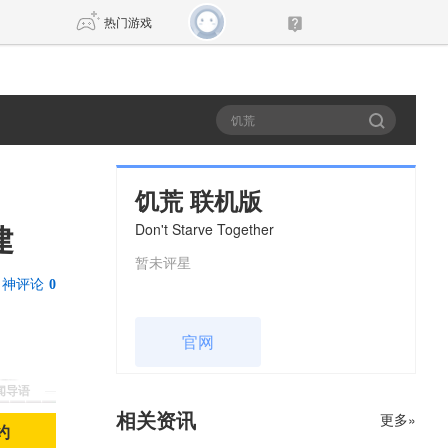
热门游戏
DNF
传奇4
剑网3旗舰版
新天龙八部
饥荒 联机版
Don't Starve Together
建
自由
诛仙世界
新仙侠5
暂未评星
神评论
0
官网
新闻导语
相关资讯
更多»
约