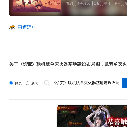
奇幻
模拟经营
Q版
即时
单人
再逛逛>>
关于
《饥荒》联机版单灭火器基地建设布局图
，
饥荒单灭火
网页
新闻