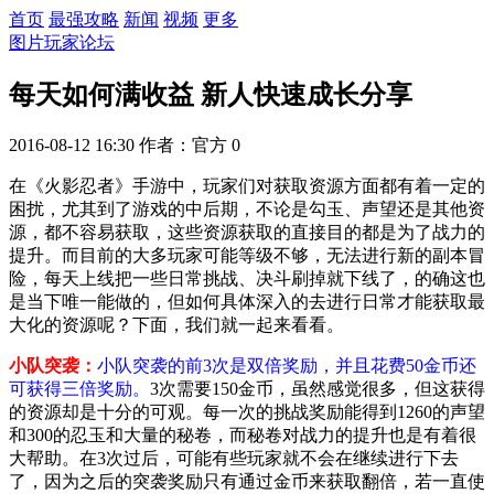
首页
最强攻略
新闻
视频
更多
图片
玩家论坛
每天如何满收益 新人快速成长分享
2016-08-12 16:30
作者：官方
0
在《火影忍者》手游中，玩家们对获取资源方面都有着一定的
困扰，尤其到了游戏的中后期，不论是勾玉、声望还是其他资
源，都不容易获取，这些资源获取的直接目的都是为了战力的
提升。而目前的大多玩家可能等级不够，无法进行新的副本冒
险，每天上线把一些日常挑战、决斗刷掉就下线了，的确这也
是当下唯一能做的，但如何具体深入的去进行日常才能获取最
大化的资源呢？下面，我们就一起来看看。
小队突袭：
小队突袭的前3次是双倍奖励，并且花费50金币还
可获得三倍奖励。
3次需要150金币，虽然感觉很多，但这获得
的资源却是十分的可观。每一次的挑战奖励能得到1260的声望
和300的忍玉和大量的秘卷，而秘卷对战力的提升也是有着很
大帮助。在3次过后，可能有些玩家就不会在继续进行下去
了，因为之后的突袭奖励只有通过金币来获取翻倍，若一直使