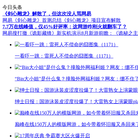
今日头条
《剑心雕龙》解散了，但这次没人骂网易
网易《剑心雕龙》首测总结
《剑心雕龙》项目宣布解散
7.7万在线峰值，仅45%好评率：这网游咋刚火就翻车了？
网易搜打撤《诡影藏锋》新实机演示
8月新游前瞻：《诡秘之
一看吓一跳：雷死人不偿命的囧图集（1171）
“Bin大小姐”是什么鬼？撞脸外网福利姬？网友：绷不住
绅士日报：国游泳装皮涩度拉爆了！大雷熟女上演蒙眼pla
巅峰在线150万人的横版网游，如今带着怀旧服又杀回来