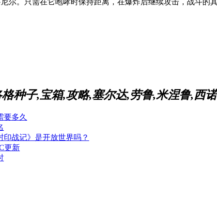
莱尼尔。只需在它咆哮时保持距离，在爆炸后继续攻击，战斗的
种子,宝箱,攻略,塞尔达,劳鲁,米涅鲁,西
需要多久
名
封印战记》是开放世界吗？
C更新
时