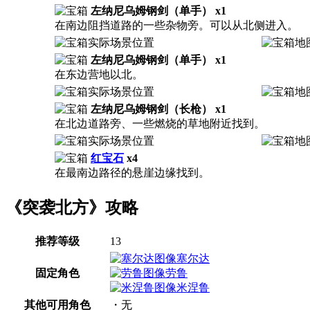
左纳尼乌姆钢剑（单手） x1
在南边阻挡道路的一些杂物旁。可以从北侧进入。
左纳尼乌姆钢剑（单手） x1
在东边营地以北。
左纳尼乌姆钢剑（长枪） x1
在北边道路旁、一些燃烧的草地附近找到。
红宝石
x4
在最南边路径的悬崖边缘找到。
《突袭北方》攻略
推荐等级
13
塞尔达
固定角色
劳鲁
米涅鲁
其他可用角色
・无