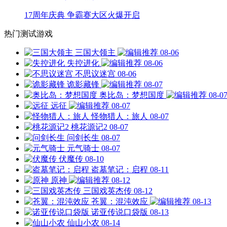
17周年庆典 争霸赛大区火爆开启
热门测试游戏
三国大领主
08-06
失控进化
08-06
不思议迷宫
08-06
诡影藏锋
08-07
奥比岛：梦想国度
08-0
远征
08-07
怪物猎人：旅人
08-07
桃花源记2
08-07
问剑长生
08-07
元气骑士
08-07
伏魔传
08-10
盗墓笔记：启程
08-11
原神
08-12
三国戏英杰传
08-12
苍翼：混沌效应
08-13
诺亚传说口袋版
08-13
仙山小农
08-14