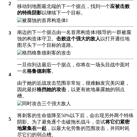
2
移动到地图最北端的下一个据点，找到一个
应被击败
的特殊阴影
以继续下一个目标。
南边的下一个据点由一名首席构造体I领导的一群被腐
3
蚀的构造体守卫。
击败这个强大的敌人
以打开通往地
图尽头下一个目标的道路。
一旦你到达最后一个据点，你将在一场头目战中面对
一名
格鲁德刺客
。
4
由于她的近战攻击范围非常短，
很难触发完美闪避
，
因此最好
格挡她的攻击
，以更有效地暴露她的弱点
槽。
将刺客的生命值降至50%以下后，会出现另外两个特殊
5
阴影。为了避免逐个击破拖长战斗，尝试
将它们紧密
地聚集在一起
，以最大化劳鲁的范围攻击，并同时耗
尽它们的弱点槽。