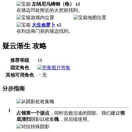
左纳尼乌姆钢（枪） x1
在墙边凹处附近的火把前找到。
大生命萝卜
x5
在到达南门前的墙边找到。
疑云渐生 攻略
推荐等级
10
固定角色
劳鲁
其他可用角色
・无
分步指南
1
占领第一个据点
，同时击败沿途的阴影。我们建议
彻
底清扫
阴影以收集
魄
，供后续使用。