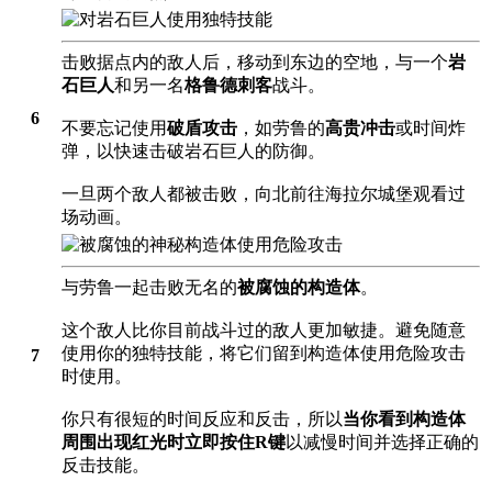
击败据点内的敌人后，移动到东边的空地，与一个
岩
石巨人
和另一名
格鲁德刺客
战斗。
6
不要忘记使用
破盾攻击
，如劳鲁的
高贵冲击
或时间炸
弹，以快速击破岩石巨人的防御。
一旦两个敌人都被击败，向北前往海拉尔城堡观看过
场动画。
与劳鲁一起击败无名的
被腐蚀的构造体
。
这个敌人比你目前战斗过的敌人更加敏捷。避免随意
使用你的独特技能，将它们留到构造体使用危险攻击
7
时使用。
你只有很短的时间反应和反击，所以
当你看到构造体
周围出现红光时立即按住R键
以减慢时间并选择正确的
反击技能。