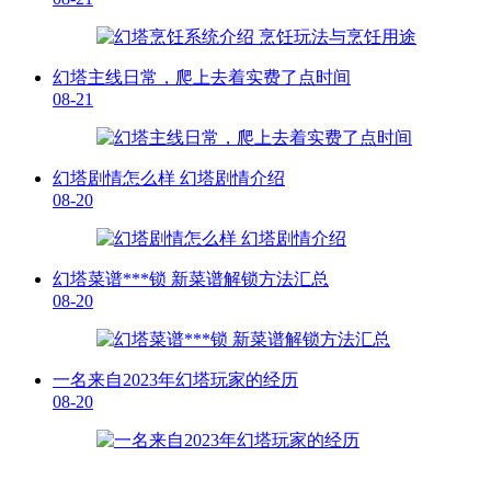
幻塔主线日常，爬上去着实费了点时间
08-21
幻塔剧情怎么样 幻塔剧情介绍
08-20
幻塔菜谱***锁 新菜谱解锁方法汇总
08-20
一名来自2023年幻塔玩家的经历
08-20