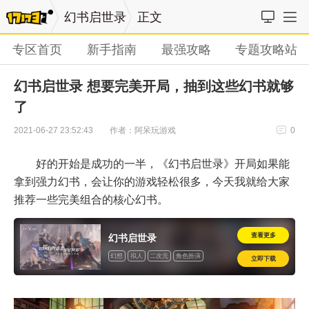
幻书启世录
正文
专区首页
新手指南
最强攻略
专题攻略站
幻书启世录 想要完美开局，抽到这些幻书就够
了
作者：阿呆玩游戏
2021-06-27 23:52:43
0
好的开始是成功的一半，《幻书启世录》开局如果能
拿到强力幻书，会让你的游戏轻松很多，今天我就给大家
推荐一些完美组合的核心幻书。
查看更多
幻书启世录
幻想
拟人
二次元
角色扮演
立即下载