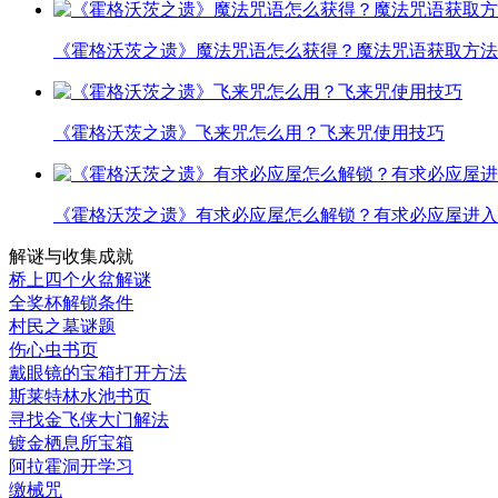
《霍格沃茨之遗》魔法咒语怎么获得？魔法咒语获取方法
《霍格沃茨之遗》飞来咒怎么用？飞来咒使用技巧
《霍格沃茨之遗》有求必应屋怎么解锁？有求必应屋进入
解谜与收集成就
桥上四个火盆解谜
全奖杯解锁条件
村民之墓谜题
伤心虫书页
戴眼镜的宝箱打开方法
斯莱特林水池书页
寻找金飞侠大门解法
镀金栖息所宝箱
阿拉霍洞开学习
缴械咒