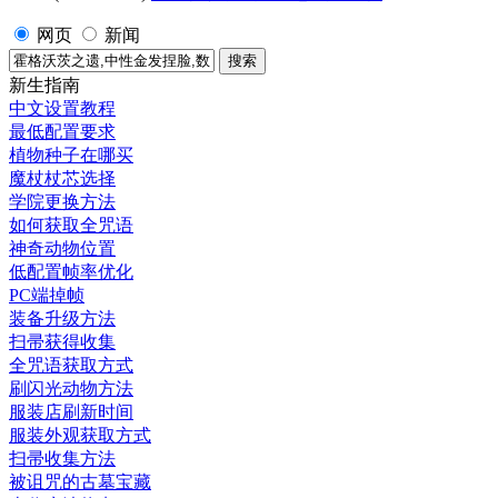
网页
新闻
新生指南
中文设置教程
最低配置要求
植物种子在哪买
魔杖杖芯选择
学院更换方法
如何获取全咒语
神奇动物位置
低配置帧率优化
PC端掉帧
装备升级方法
扫帚获得收集
全咒语获取方式
刷闪光动物方法
服装店刷新时间
服装外观获取方式
扫帚收集方法
被诅咒的古墓宝藏