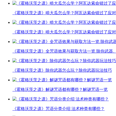
《霍格沃茨之遗》啃大瓜怎么学？阿瓦达索命错过了应对
《霍格沃茨之遗》啃大瓜怎么学？阿瓦达索命错过了应对
《霍格沃茨之遗》全咒语效果与获取方法一览 除你武器
《霍格沃茨之遗》除你武器怎么玩？除你武器玩法技巧
《霍格沃茨之遗》解谜咒语都有哪些？解谜咒语一览
《霍格沃茨之遗》咒语分类介绍 法术种类有哪些？