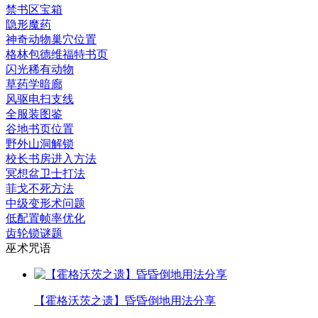
禁书区宝箱
隐形魔药
神奇动物巢穴位置
格林包德维福特书页
闪光稀有动物
草药学暗廊
风驱电扫支线
全服装图鉴
谷地书页位置
野外山洞解锁
校长书房进入方法
冥想盆卫士打法
菲戈不死方法
中级变形术问题
低配置帧率优化
齿轮锁谜题
巫术咒语
【霍格沃茨之遗】昏昏倒地用法分享