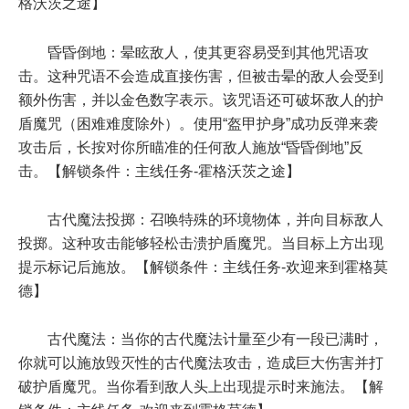
格沃茨之途】
昏昏倒地：晕眩敌人，使其更容易受到其他咒语攻
击。这种咒语不会造成直接伤害，但被击晕的敌人会受到
额外伤害，并以金色数字表示。该咒语还可破坏敌人的护
盾魔咒（困难难度除外）。使用“盔甲护身”成功反弹来袭
攻击后，长按对你所瞄准的任何敌人施放“昏昏倒地”反
击。【解锁条件：主线任务-霍格沃茨之途】
古代魔法投掷：召唤特殊的环境物体，并向目标敌人
投掷。这种攻击能够轻松击溃护盾魔咒。当目标上方出现
提示标记后施放。【解锁条件：主线任务-欢迎来到霍格莫
德】
古代魔法：当你的古代魔法计量至少有一段已满时，
你就可以施放毁灭性的古代魔法攻击，造成巨大伤害并打
破护盾魔咒。当你看到敌人头上出现提示时来施法。【解