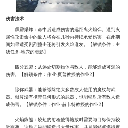
伤害法术
霹雳爆炸：命中后造成伤害的远距离火焰弹。遭到火
属性攻击命中的敌人将会在几秒内持续承受伤害，在此期
间如果遭受剧烈撞击还将引发火焰迸发。【解锁条件：主
线任务-地穴的暗影】
四分五裂：从远处切割物体与敌人，能够造成可观的
伤害。【解锁条件：作业-夏普教授的作业2】
除你武器：能够缴除绝大多数敌人使用的魔杖与武
器。就算没有携带任何形式的武器，也能够对所有敌人造
成伤害。【解锁条件：作业-赫卡特教授的作业2】
火焰熊熊：较短的射程使得施放时需要与目标保持较
近距离。这种咒语能够造成大量伤害，并且能够点燃特定