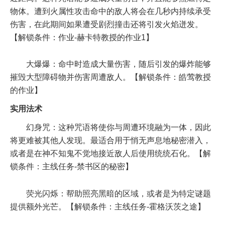
物体。遭到火属性攻击命中的敌人将会在几秒内持续承受
伤害，在此期间如果遭受剧烈撞击还将引发火焰迸发。
【解锁条件：作业-赫卡特教授的作业1】
大爆爆：命中时造成大量伤害，随后引发的爆炸能够
摧毁大型障碍物并伤害周遭敌人。【解锁条件：皓莺教授
的作业】
实用法术
幻身咒：这种咒语将使你与周遭环境融为一体，因此
将更难被其他人发现。最适合用于悄无声息地秘密潜入，
或者是在神不知鬼不觉地接近敌人后使用统统石化。【解
锁条件：主线任务-禁书区的秘密】
荧光闪烁：帮助照亮黑暗的区域，或者是为特定谜题
提供额外光芒。【解锁条件：主线任务-霍格沃茨之途】