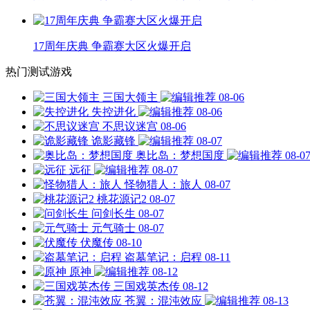
17周年庆典 争霸赛大区火爆开启
热门测试游戏
三国大领主
08-06
失控进化
08-06
不思议迷宫
08-06
诡影藏锋
08-07
奥比岛：梦想国度
08-0
远征
08-07
怪物猎人：旅人
08-07
桃花源记2
08-07
问剑长生
08-07
元气骑士
08-07
伏魔传
08-10
盗墓笔记：启程
08-11
原神
08-12
三国戏英杰传
08-12
苍翼：混沌效应
08-13