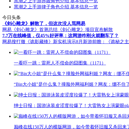
黑潮之上手游赤姬角色介绍 基本信息一览
黑潮之上手游律子角色介绍 基本信息一览
今日头条
《剑心雕龙》解散了，但这次没人骂网易
网易《剑心雕龙》首测总结
《剑心雕龙》项目宣布解散
7.7万在线峰值，仅45%好评率：这网游咋刚火就翻车了？
网易搜打撤《诡影藏锋》新实机演示
8月新游前瞻：《诡秘之
一看吓一跳：雷死人不偿命的囧图集（1171）
“Bin大小姐”是什么鬼？撞脸外网福利姬？网友：绷不住
绅士日报：国游泳装皮涩度拉爆了！大雷熟女上演蒙眼pla
巅峰在线150万人的横版网游，如今带着怀旧服又杀回来