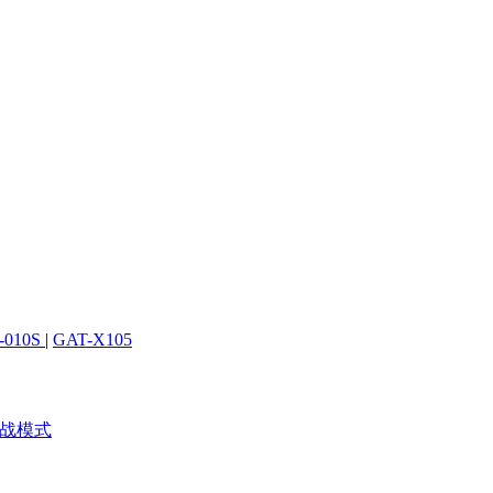
-010S
|
GAT-X105
战模式