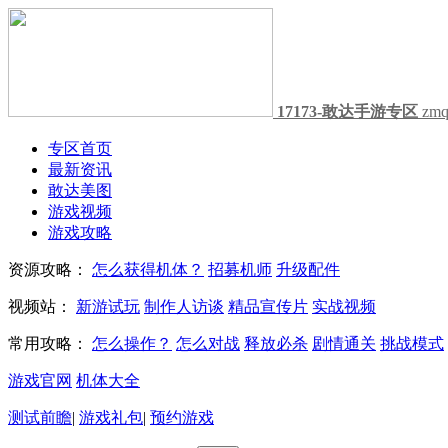
17173-敢达手游专区
zmq
专区首页
最新资讯
敢达美图
游戏视频
游戏攻略
资源攻略：
怎么获得机体？
招募机师
升级配件
视频站：
新游试玩
制作人访谈
精品宣传片
实战视频
常用攻略：
怎么操作？
怎么对战
释放必杀
剧情通关
挑战模式
游戏官网
机体大全
测试前瞻
|
游戏礼包
|
预约游戏