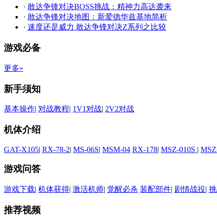
·
敢达争锋对决BOSS挑战：精神力高达袭来
·
敢达争锋对决地图：新爱德华兹基地简析
·
速度还是威力 敢达争锋对决Z系列之比较
游戏必备
更多»
新手须知
基本操作
|
对战教程
|
1V1对战
|
2V2对战
机体介绍
GAT-X105
|
RX-78-2
|
MS-06S
|
MSM-04
RX-178
|
MSZ-010S
|
MSZ
游戏问答
游戏下载
|
机体获得
|
激活机师
|
觉醒必杀
装配部件
|
剧情战役
|
挑
推荐视频