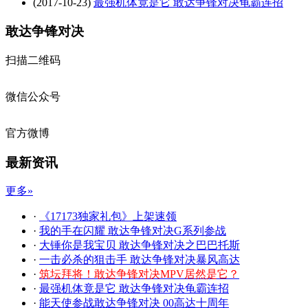
(2017-10-23)
最强机体竟是它 敢达争锋对决龟霸连招
敢达争锋对决
扫描二维码
微信公众号
官方微博
最新资讯
更多»
·
《17173独家礼包》上架速领
·
我的手在闪耀 敢达争锋对决G系列参战
·
大锤你是我宝贝 敢达争锋对决之巴巴托斯
·
一击必杀的狙击手 敢达争锋对决暴风高达
·
筑坛拜将！敢达争锋对决MPV居然是它？
·
最强机体竟是它 敢达争锋对决龟霸连招
·
能天使参战敢达争锋对决 00高达十周年