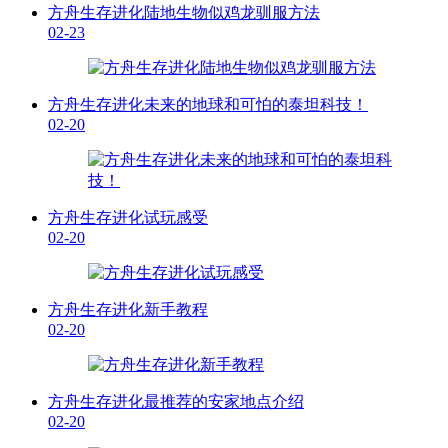
方舟生存进化陆地生物似鸡龙驯服方法
02-23
方舟生存进化未来的地球和可怕的泰坦科技！
02-20
方舟生存进化试玩感受
02-20
方舟生存进化新手教程
02-20
方舟生存进化最推荐的安家地点介绍
02-20