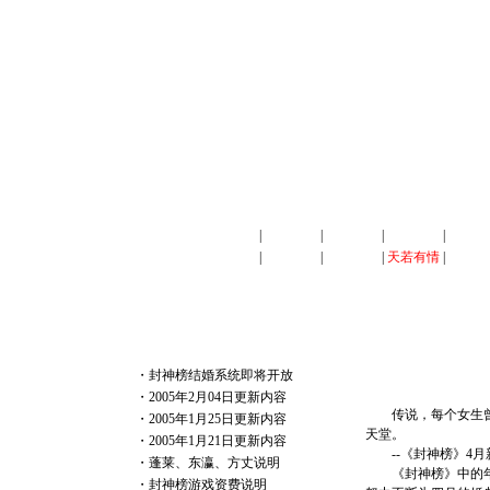
首页
|
游戏背景
|
游戏角色
|
社会系统
|
国战介
经验
|
玩家交流
|
心情故事
|
天若有情
|
新手上
天 若 有 情
游 戏 热 点
・
封神榜结婚系统即将开放
・
2005年2月04日更新内容
传说，每个女生曾都
・
2005年1月25日更新内容
天堂。
・
2005年1月21日更新内容
--《封神榜》4月
・
蓬莱、东瀛、方丈说明
《封神榜》中的年轻
・
封神榜游戏资费说明