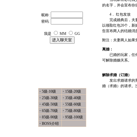
的名字，并会宣布你
4． 红包发放
昵称:
完成婚典后，夫妻两人
密码:
以领取红包20个，
告宣布两人的结婚消
我是
MM
GG
附注：夫妻两人如果
离婚：
已婚的玩家，任何一
可解除婚姻关系。
解除求婚（订婚）
封 神 怪 物
发出求婚请求的男性
婚（求婚）的请求。
・
5级-10级
・
15级-20级
・
25级-30级
・
35级-40级
・
45级-50级
・
55级-60级
・
65级-70级
・
75级-80级
・
85级-90级
・
95级-100级
・
BOSS介绍