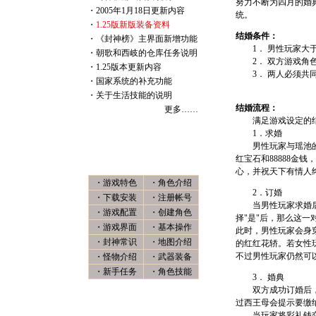
努力不断为四月的婚
・
2005年1月18日更新内容
统。
・
1.25版新版装备资料
结婚条件：
・
《封神榜》主界面新增功能
1． 男性玩家大于2
・
朝歌和西岐的仓库任务说明
2． 双方游戏角色
・
1.25版本更新内容
3． 两人必须共同
・
国家系统的补充功能
・
关于生活技能的说明
结婚流程：
更多……
满足游戏设定的结
1．求婚
男性玩家与瑶池的西
新 手 上 路
红宝石和88888金
心，并祝天下有情人
・
游戏特色
・
角色介绍
2．订婚
・
下载安装
・
注册帐号
当男性玩家求婚后，
・
游戏配置
・
创建角色
择"是"后，那么这一
・
游戏界面
・
基本操作
此时，男性玩家会身
・
封神常识
・
地图介绍
的红红花轿。若女性
不过男性玩家仍然可
・
怪物介绍
・
武器装备
・
新手任务
・
角色技能
3． 婚典
双方成功订婚后，仍
过西王母会提示要缴纳
封 神 聊 天
当玩家将彩礼钱交给