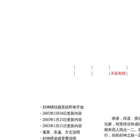
首页
|
游戏背景
|
游戏角色
|
社会系统
|
国战介
经验
|
玩家交流
|
心情故事
|
天若有情
|
新手上
天 若 有 情
游 戏 热 点
・
封神榜结婚系统即将开放
・
2005年2月04日更新内容
师者，传道、授业、
・
2005年1月25日更新内容
玩家，却觉得没有成
・
2005年1月21日更新内容
能有高人指点一二。
・
蓬莱、东瀛、方丈说明
行，你的封神之路
・
封神榜游戏资费说明