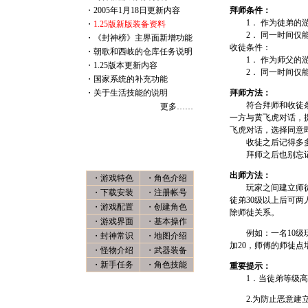
・
2005年1月18日更新内容
拜师条件：
1． 作为徒弟的游
・
1.25版新版装备资料
2． 同一时间仅能
・
《封神榜》主界面新增功能
收徒条件：
・
朝歌和西岐的仓库任务说明
1． 作为师父的游
・
1.25版本更新内容
2． 同一时间仅能
・
国家系统的补充功能
・
关于生活技能的说明
拜师方法：
符合拜师和收徒条件的
更多……
一方与黄飞虎对话，
飞虎对话，选择同意
收徒之后记得多多
新 手 上 路
拜师之后也别忘记勤
出师方法：
・
游戏特色
・
角色介绍
玩家之间建立师徒关
・
下载安装
・
注册帐号
徒弟30级以上后可两
・
游戏配置
・
创建角色
除师徒关系。
・
游戏界面
・
基本操作
例如：一名10级玩
・
封神常识
・
地图介绍
加20，师傅的师徒点
・
怪物介绍
・
武器装备
・
新手任务
・
角色技能
重要提示：
1．当徒弟等级高于
2.为防止恶意建立
封 神 聊 天