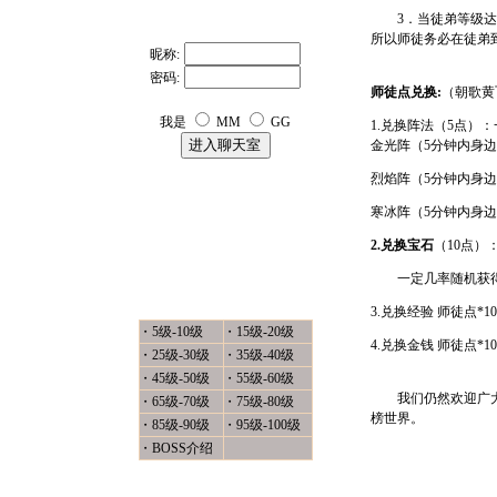
3．当徒弟等级达到
所以师徒务必在徒弟
昵称:
密码:
师徒点兑换:
（朝歌黄
我是
MM
GG
1.兑换阵法（5点）
金光阵（5分钟内身
烈焰阵（5分钟内身边
寒冰阵（5分钟内身边
2.兑换宝石
（10点）
一定几率随机获得以
封 神 怪 物
3.兑换经验 师徒点*10
・
5级-10级
・
15级-20级
4.兑换金钱 师徒点*10
・
25级-30级
・
35级-40级
・
45级-50级
・
55级-60级
我们仍然欢迎广大封
・
65级-70级
・
75级-80级
榜世界。
・
85级-90级
・
95级-100级
・
BOSS介绍