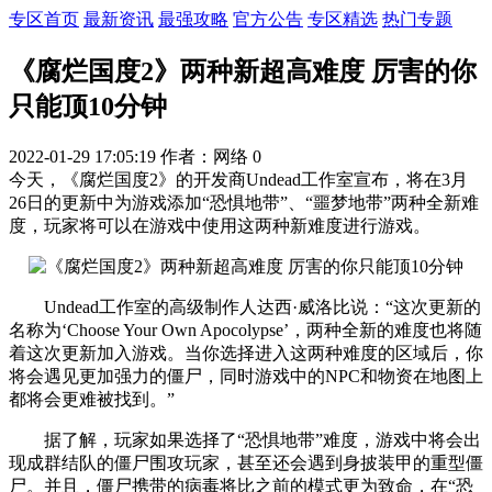
专区首页
最新资讯
最强攻略
官方公告
专区精选
热门专题
《腐烂国度2》两种新超高难度 厉害的你
只能顶10分钟
2022-01-29 17:05:19
作者：网络
0
今天，《腐烂国度2》的开发商Undead工作室宣布，将在3月
26日的更新中为游戏添加“恐惧地带”、“噩梦地带”两种全新难
度，玩家将可以在游戏中使用这两种新难度进行游戏。
Undead工作室的高级制作人达西·威洛比说：“这次更新的
名称为‘Choose Your Own Apocolypse’，两种全新的难度也将随
着这次更新加入游戏。当你选择进入这两种难度的区域后，你
将会遇见更加强力的僵尸，同时游戏中的NPC和物资在地图上
都将会更难被找到。”
据了解，玩家如果选择了“恐惧地带”难度，游戏中将会出
现成群结队的僵尸围攻玩家，甚至还会遇到身披装甲的重型僵
尸。并且，僵尸携带的病毒将比之前的模式更为致命，在“恐