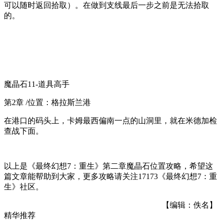
可以随时返回拾取）。在做到支线最后一步之前是无法拾取
的。
魔晶石11-道具高手
第2章 /位置：格拉斯兰港
在港口的码头上，卡姆最西偏南一点的山洞里，就在米德加检
查战下面。
以上是《最终幻想7：重生》第二章魔晶石位置攻略，希望这
篇文章能帮助到大家，更多攻略请关注17173《最终幻想7：重
生》社区
。
【编辑：佚名】
精华推荐