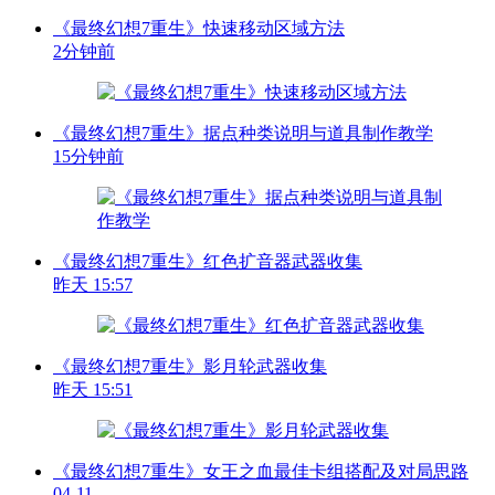
《最终幻想7重生》快速移动区域方法
2分钟前
《最终幻想7重生》据点种类说明与道具制作教学
15分钟前
《最终幻想7重生》红色扩音器武器收集
昨天 15:57
《最终幻想7重生》影月轮武器收集
昨天 15:51
《最终幻想7重生》女王之血最佳卡组搭配及对局思路
04-11