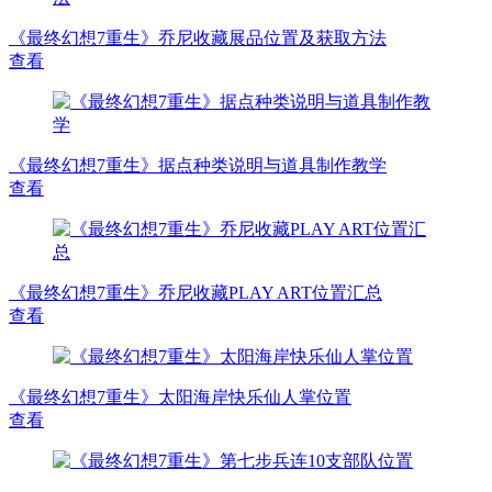
《最终幻想7重生》乔尼收藏展品位置及获取方法
查看
《最终幻想7重生》据点种类说明与道具制作教学
查看
《最终幻想7重生》乔尼收藏PLAY ART位置汇总
查看
《最终幻想7重生》太阳海岸快乐仙人掌位置
查看