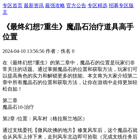
专区首页
最新资讯
最强攻略
官方公告
专区精选
招募专区版
主
《最终幻想7重生》魔晶石治疗道具高手
位置
2024-04-10 13:56:56
作者：佚名
0
在《最终幻想7重生》的第二章中，魔晶石的位置是玩家们非
常关注的话题。通过掌握魔晶石的位置和获取方法，玩家们可
以提高角色的实力和解锁更多的技能。本文将为大家介绍第二
章中所有魔晶石的位置和获取方法，让你在游戏中走得更加轻
松自如！
第二章
魔晶石10-治疗
第2章 /位置：风车村（格拉斯兰地区）
通过支线委托【微风吹拂的地方】修复风车后，这个魔晶石就
会从风车上掉下来，走到风车北边即可拾取（完成支线任务后