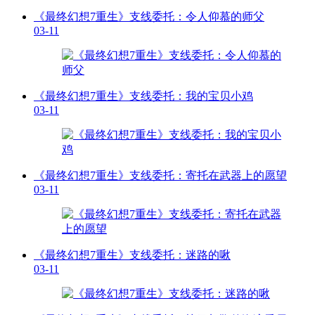
《最终幻想7重生》支线委托：令人仰慕的师父
03-11
《最终幻想7重生》支线委托：我的宝贝小鸡
03-11
《最终幻想7重生》支线委托：寄托在武器上的愿望
03-11
《最终幻想7重生》支线委托：迷路的啾
03-11