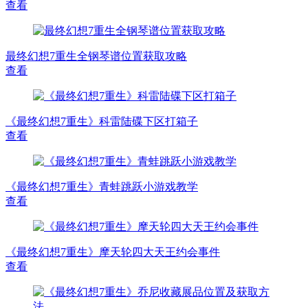
查看
最终幻想7重生全钢琴谱位置获取攻略
查看
《最终幻想7重生》科雷陆碟下区打箱子
查看
《最终幻想7重生》青蛙跳跃小游戏教学
查看
《最终幻想7重生》摩天轮四大天王约会事件
查看