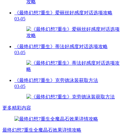
《最终幻想7重生》爱丽丝好感度对话选项攻略
03-05
《最终幻想7重生》蒂法好感度对话选项攻略
03-05
《最终幻想7重生》克劳德泳装获取方法
03-05
更多精彩内容
最终幻想7重生全魔晶石效果详情攻略