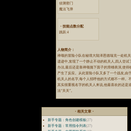
侦测密门
魔法飞弹
・技能点数分配
跳跃:4
人物简介：
禅颂的冒险小队在秘境大陆泽恩德瑞克一处机
遗迹中,发现了一个静止不动的机关人,四人尝试
办法,最后还是靠禅颂抛下面子的滑稽表演,使得
产生了反应。从此冒险小队又多了一个战友,由
机关人的名字,每个人招呼他的方式都不一样。
其实很重视名字的机关人来说,他最喜欢的还是
法“关关”。
・相关文章・
新手专题：角色创建模板
(27)
新手专题：常用指令列表
(27)