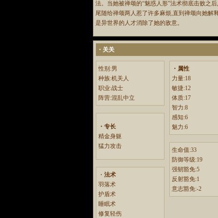
法。当她被禅颂的“魅惑人形”法术彻底击败之后
尾随给禅颂两人惹了许多麻烦,直到禅颂向她解
是异世界的人才消除了她的敌意。
・关关
性别:男
・属性
种族:机关人
力量:18
职业:战士
敏捷:12
阵营:混乱中立
体质:17
智力:8
感知:6
・专长
魅力:6
精金身躯
猛力攻击
生命值:33
防御等级:19
强韧豁免:5
・
法术
反射豁免:1
羽落术
意志豁免:-2
护盾术
睡眠术
修复轻伤