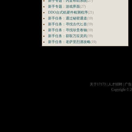
新手专题：内置帮助系统
(27)
新手专题：游戏界面
(27)
DDO台式机硬件检测程序
(21)
新手任务：通过秘密通道
(19)
新手任务：寻找古代匕首
(19)
新手任务：寻找珍贵卷轴
(19)
新手任务：获取万应灵药
(19)
新手任务：老萨里烈酒攻略
(19)
关于17173
|
人才招聘
|
广告
Copyright © 20