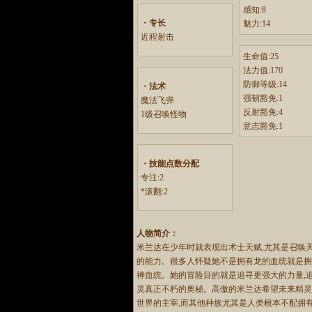
感知:8
・专长
魅力:14
近程射击
生命值:25
法力值:170
防御等级:14
・法术
强韧豁免:1
魔法飞弹
反射豁免:4
1级召唤怪物
意志豁免:1
・技能点数分配
专注:2
*滚翻:2
人物简介：
米兰达在少年时就表现出术士天赋,尤其是召唤
的能力。很多人怀疑她不是拥有龙的血统就是
神血统。她的冒险目的就是追寻更强大的力量,
灵真正不朽的奥秘。高傲的米兰达希望未来精
世界的主宰,而其他种族尤其是人类根本不配拥