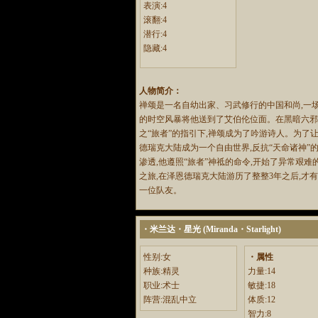
表演:4
滚翻:4
潜行:4
隐藏:4
人物简介：
禅颂是一名自幼出家、习武修行的中国和尚,一
的时空风暴将他送到了艾伯伦位面。在黑暗六
之“旅者”的指引下,禅颂成为了吟游诗人。为了
德瑞克大陆成为一个自由世界,反抗“天命诸神”
渗透,他遵照“旅者”神祗的命令,开始了异常艰难
之旅,在泽恩德瑞克大陆游历了整整3年之后,才
一位队友。
・米兰达・星光 (Miranda・Starlight)
性别:女
・属性
种族:精灵
力量:14
职业:术士
敏捷:18
阵营:混乱中立
体质:12
智力:8