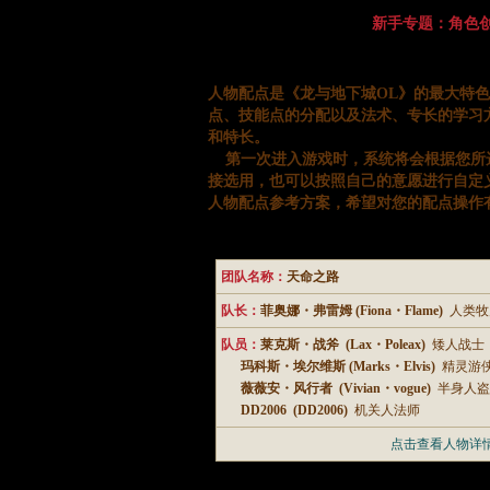
新手专题：角色创
人物配点是《龙与地下城OL》的最大特
点、技能点的分配以及法术、专长的学习
和特长。
第一次进入游戏时，系统将会根据您所
接选用，也可以按照自己的意愿进行自定义
人物配点参考方案，希望对您的配点操作
团队名称：
天命之路
队长：
菲奥娜・弗雷姆 (Fiona・Flame)
人类牧
队员：
莱克斯・战斧 (Lax・Poleax)
矮人战士
玛科斯・埃尔维斯 (Marks・Elvis)
精灵游
薇薇安・风行者 (Vivian・vogue)
半身人盗
DD2006 (DD2006)
机关人法师
点击查看人物详情 