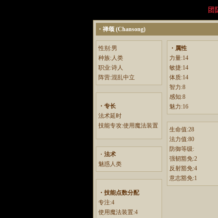
团
・禅颂 (Chansong)
性别:男
・属性
种族:人类
力量:14
职业:诗人
敏捷:14
阵营:混乱中立
体质:14
智力:8
感知:8
・专长
魅力:16
法术延时
技能专攻:使用魔法装置
生命值:28
法力值:80
防御等级:
・
法术
强韧豁免:2
魅惑人类
反射豁免:4
意志豁免:1
・技能点数分配
专注:4
使用魔法装置:4