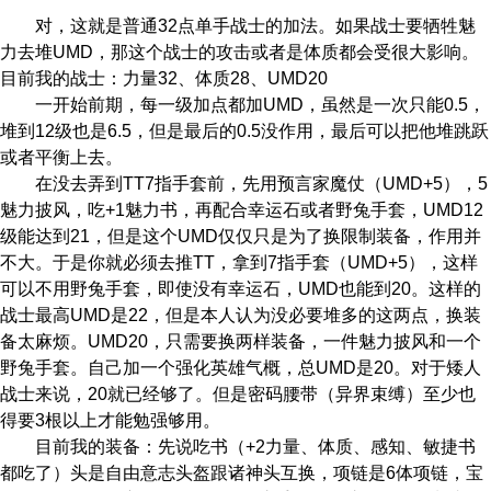
对，这就是普通32点单手战士的加法。如果战士要牺牲魅
力去堆UMD，那这个战士的攻击或者是体质都会受很大影响。
目前我的战士：力量32、体质28、UMD20
一开始前期，每一级加点都加UMD，虽然是一次只能0.5，
堆到12级也是6.5，但是最后的0.5没作用，最后可以把他堆跳跃
或者平衡上去。
在没去弄到TT7指手套前，先用预言家魔仗（UMD+5），5
魅力披风，吃+1魅力书，再配合幸运石或者野兔手套，UMD12
级能达到21，但是这个UMD仅仅只是为了换限制装备，作用并
不大。于是你就必须去推TT，拿到7指手套（UMD+5），这样
可以不用野兔手套，即使没有幸运石，UMD也能到20。这样的
战士最高UMD是22，但是本人认为没必要堆多的这两点，换装
备太麻烦。UMD20，只需要换两样装备，一件魅力披风和一个
野兔手套。自己加一个强化英雄气概，总UMD是20。对于矮人
战士来说，20就已经够了。但是密码腰带（异界束缚）至少也
得要3根以上才能勉强够用。
目前我的装备：先说吃书（+2力量、体质、感知、敏捷书
都吃了）头是自由意志头盔跟诸神头互换，项链是6体项链，宝