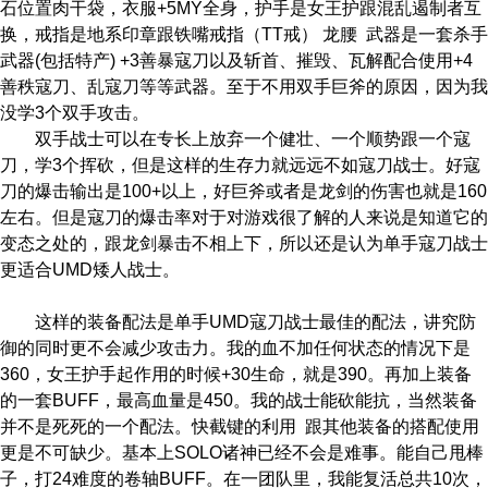
石位置肉干袋，衣服+5MY全身，护手是女王护跟混乱遏制者互
换，戒指是地系印章跟铁嘴戒指（TT戒） 龙腰 武器是一套杀手
武器(包括特产) +3善暴寇刀以及斩首、摧毁、瓦解配合使用+4
善秩寇刀、乱寇刀等等武器。至于不用双手巨斧的原因，因为我
没学3个双手攻击。
双手战士可以在专长上放弃一个健壮、一个顺势跟一个寇
刀，学3个挥砍，但是这样的生存力就远远不如寇刀战士。好寇
刀的爆击输出是100+以上，好巨斧或者是龙剑的伤害也就是160
左右。但是寇刀的爆击率对于对游戏很了解的人来说是知道它的
变态之处的，跟龙剑暴击不相上下，所以还是认为单手寇刀战士
更适合UMD矮人战士。
这样的装备配法是单手UMD寇刀战士最佳的配法，讲究防
御的同时更不会减少攻击力。我的血不加任何状态的情况下是
360，女王护手起作用的时候+30生命，就是390。再加上装备
的一套BUFF，最高血量是450。我的战士能砍能抗，当然装备
并不是死死的一个配法。快截键的利用 跟其他装备的搭配使用
更是不可缺少。基本上SOLO诸神已经不会是难事。能自己甩棒
子，打24难度的卷轴BUFF。在一团队里，我能复活总共10次，