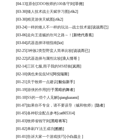
[04-13]
[原创]DDO牧师的100条守则
[菲佣]
[03-30]
矮人技术战士天赋学习图
[c6k2]
[03-30]
精灵游侠天赋图
[c6k2]
[03-24]
一样的矮人不一样的玩法—战士技术篇
[说说而已]
[03-06]
走向王道贼的坎坷之路～！
[新绝代香蕉]
[03-04]
武器选择详细指南
[kit]
[02-25]
3种族2类型野蛮人简单比较
[说说而已]
[02-22]
武器选择与属性比较
[浪人情哥 ]
[02-14]
三区七服,雨子我的MS经验
[岚雨]
[02-10]
偶也来侃侃MS
[阿倪瑞斯]
[01-21]
关于牧师一点建议
[貌似新手]
[01-19]
游侠的作用
[行于黑暗的舞者]
[01-10]
SS的一些个人见解
[qiangkazami]
[01-07]
如果你不专业，请不要误导（贼和牧师）
[隐者]
[01-05]
各种职业配点参考
[cat805314]
[01-03]
牧师省钱守则
[黑暗将军]
[01-02]
单刷JY法王成功
[酷酷]
[01-01]
告诉大家一个游戏技巧
[小白战士 ]