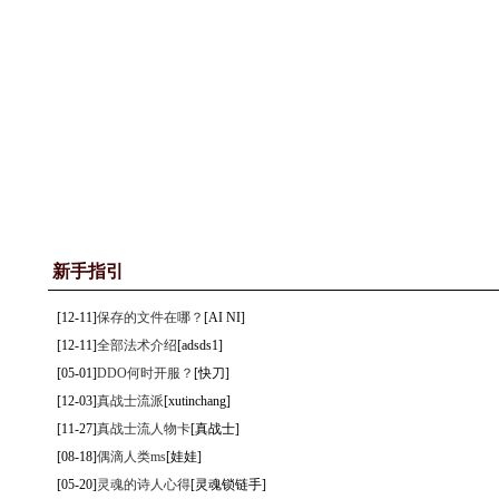
《龙与地下城OnLine》专区【上海盛大】
设为首
系统配置
|
安装游戏
|
创建角色
游戏背景
|
D&D规则
|
怪物
基本操作
|
新手任务
|
新手地图
技能介绍
|
专长介绍
|
天赋
新手指引
[12-11]
保存的文件在哪？
[AI NI]
[12-11]
全部法术介绍
[adsds1]
[05-01]
DDO何时开服？
[快刀]
[12-03]
真战士流派
[xutinchang]
[11-27]
真战士流人物卡
[真战士]
[08-18]
偶滴人类ms
[娃娃]
[05-20]
灵魂的诗人心得
[灵魂锁链手]