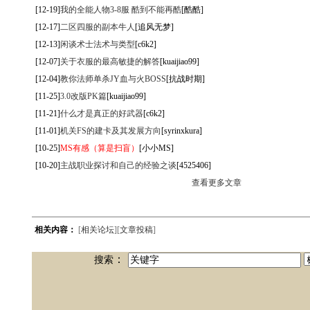
[12-19]
我的全能人物3-8服 酷到不能再酷
[酷酷]
[12-17]
二区四服的副本牛人
[追风无梦]
[12-13]
闲谈术士法术与类型
[c6k2]
[12-07]
关于衣服的最高敏捷的解答
[kuaijiao99]
[12-04]
教你法师单杀JY血与火BOSS
[抗战时期]
[11-25]
3.0改版PK篇
[kuaijiao99]
[11-21]
什么才是真正的好武器
[c6k2]
[11-01]
机关FS的建卡及其发展方向
[syrinxkura]
[10-25]
MS有感（算是扫盲）
[小小MS]
[10-20]
主战职业探讨和自己的经验之谈
[4525406]
查看更多文章
相关内容：
[
相关论坛
][
文章投稿
]