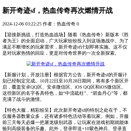
新开奇迹sf，热血传奇再次燃情开战
2024-12-06 03:22:25
作者：热血传奇
0
【迎接新挑战，打造热血战场】随着《热血传奇》新版本《胜
者为王》的全面启动，广大玩家纷纷投入到这场激战中。为了
满足不断增长的玩家需求，新开奇迹sf计划即将实施。这不仅
是对玩家热情的回应，更是对传奇世界的一次全新探索。
【新服计划，开放注册】根据官方公告，新开奇迹sf的开服计
划已经制定完成。10月22日至10月28日期间，将有多个新区开
启，覆盖安卓QQ区、安卓微信区、iOS QQ区和iOS微信区。
这些新区的名字各具特色，如“中流砥柱”、“碧血丹心”等，都
充满了战斗的激情。
【特色大服，精彩纷呈】此次新开奇迹sf的特别之处在于，不
仅服务器数量众多，还有诸多特色活动等着玩家。例如，开服
前三天每天必爆一把屠龙级别武器，让玩家在游戏初期就能体
验到高级装备的乐趣。此外，登录即送+10紫色神兵、登录直